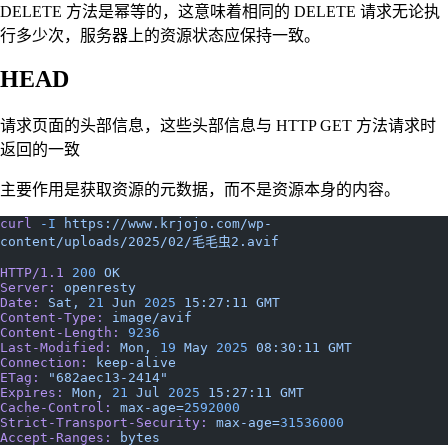
DELETE 方法是幂等的，这意味着相同的 DELETE 请求无论执
行多少次，服务器上的资源状态应保持一致。
HEAD
请求页面的头部信息，这些头部信息与 HTTP GET 方法请求时
返回的一致
主要作用是获取资源的元数据，而不是资源本身的内容。
curl
 -I
 https://www.krjojo.com/wp-
content/uploads/2025/02/毛毛虫2.avif
HTTP/1.1
 200
 OK
Server:
 openresty
Date:
 Sat,
 21
 Jun
 2025
 15:27:11
 GMT
Content-Type:
 image/avif
Content-Length:
 9236
Last-Modified:
 Mon,
 19
 May
 2025
 08:30:11
 GMT
Connection:
 keep-alive
ETag:
 "682aec13-2414"
Expires:
 Mon,
 21
 Jul
 2025
 15:27:11
 GMT
Cache-Control:
 max-age=
2592000
Strict-Transport-Security:
 max-age=
31536000
Accept-Ranges:
 bytes