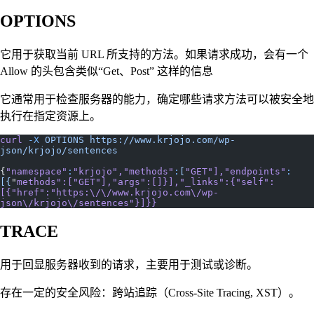
OPTIONS
它用于获取当前 URL 所支持的方法。如果请求成功，会有一个
Allow 的头包含类似“Get、Post” 这样的信息
它通常用于检查服务器的能力，确定哪些请求方法可以被安全地
执行在指定资源上。
curl
 -X
 OPTIONS
 https://www.krjojo.com/wp-
json/krjojo/sentences
{
"namespace"
:
"krjojo"
,
"methods"
:
[
"GET"
],
"endpoints"
:
[{
"
methods
":["
GET
"],"
args
":[]}],"
_links
":{"
self
":
[{"
href
":"
https:\/\/www.krjojo.com\/wp-
json\/krjojo\/sentences
"}]}}
TRACE
用于回显服务器收到的请求，主要用于测试或诊断。
存在一定的安全风险：跨站追踪（Cross-Site Tracing, XST）。