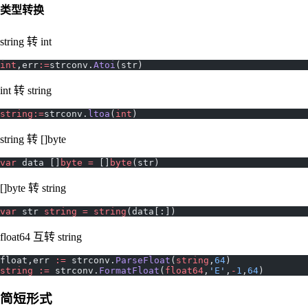
类型转换
string 转 int
int
,err
:=
strconv.
Atoi
(str)
int 转 string
string
:=
strconv.
ltoa
(
int
)
string 转 []byte
var
 data []
byte
 =
 []
byte
(str)
[]byte 转 string
var
 str 
string
 =
 string
(data[:])
float64 互转 string
float,err 
:=
 strconv.
ParseFloat
(
string
,
64
)
string
 :=
 strconv.
FormatFloat
(
float64
,
'
E
'
,
-
1
,
64
)
简短形式