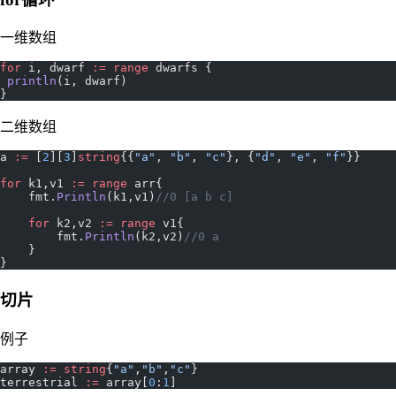
一维数组
for
 i, dwarf 
:=
 range
 dwarfs {
 println
(i, dwarf)
}
二维数组
a 
:=
 [
2
][
3
]
string
{{
"a"
, 
"b"
, 
"c"
}, {
"d"
, 
"e"
, 
"f"
}}
for
 k1,v1 
:=
 range
 arr{
    fmt.
Println
(k1,v1)
//0 [a b c]
    for
 k2,v2 
:=
 range
 v1{
        fmt.
Println
(k2,v2)
//0 a
    }
}
切片
例子
array 
:=
 string
{
"a"
,
"b"
,
"c"
}
terrestrial 
:=
 array[
0
:
1
]