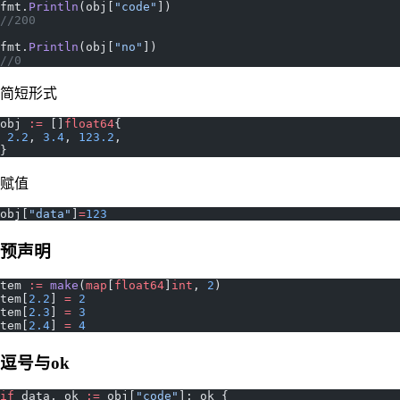
fmt.
Println
(obj[
"code"
])
//200
fmt.
Println
(obj[
"no"
])
//0
简短形式
obj 
:=
 []
float64
{
 2.2
, 
3.4
, 
123.2
,
}
赋值
obj[
"data"
]
=
123
预声明
tem 
:=
 make
(
map
[
float64
]
int
, 
2
)
tem[
2.2
] 
=
 2
tem[
2.3
] 
=
 3
tem[
2.4
] 
=
 4
逗号与ok
if
 data, ok 
:=
 obj[
"code"
]; ok {