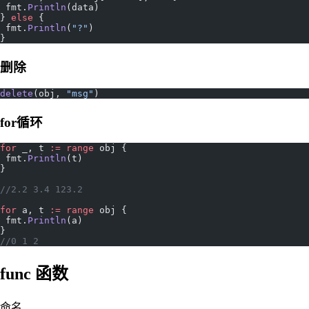
 fmt.
Println
(data)
} 
else
 {
 fmt.
Println
(
"?"
)
}
删除
delete
(obj, 
"msg"
)
for循环
for
 _, t 
:=
 range
 obj {
 fmt.
Println
(t)
}
//2.2 3.4 123.2
for
 a, t 
:=
 range
 obj {
 fmt.
Println
(a)
}
//0 1 2
func 函数
命名