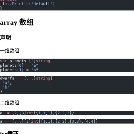
 fmt.
Println
(
"default"
)
}
array 数组
声明
一维数组
var
 planets [
2
]
string
planets[
0
] 
=
 "a"
planets[
1
] 
=
 "b"
dwarfs 
:=
 [
...
]
string
{
 "a"
,
 "b"
}
二维数组
a 
:=
 [
2
][
3
]
int
{{
1
,
1
,
1
},{
2
,
2
,
2
}}
a 
:=
 [
...
][
2
]
int
{{
1
,
1
},{
2
,
2
},{
3
,
3
},{
4
,
4
}}
for循环