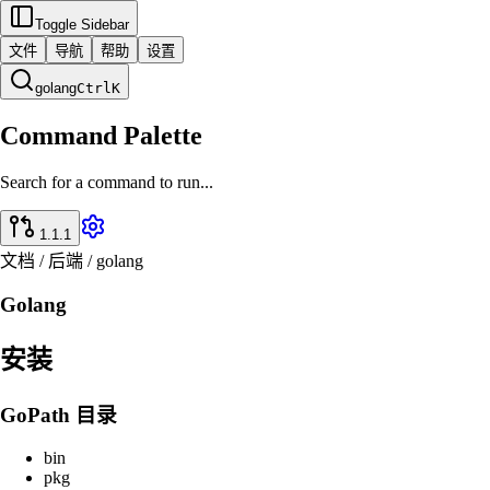
Toggle Sidebar
文件
导航
帮助
设置
golang
Ctrl
K
Command Palette
Search for a command to run...
1.1.1
文档 / 后端 / golang
Golang
安装
GoPath 目录
bin
pkg