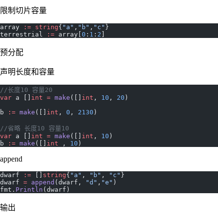
限制切片容量
array 
:=
 string
{
"a"
,
"b"
,
"c"
}
terrestrial 
:=
 array[
0
:
1
:
2
]
预分配
声明长度和容量
//长度10 容量20
var
 a []
int
 =
 make
([]
int
, 
10
, 
20
)
b 
:=
 make
([]
int
, 
0
, 
2130
)
//省略 长度10 容量10
var
 a []
int
 =
 make
([]
int
, 
10
)
b 
:=
 make
([]
int
 , 
10
)
append
dwarf 
:=
 []
string
{
"a"
, 
"b"
, 
"c"
}
dwarf 
=
 append
(dwarf, 
"d"
,
"e"
)
fmt.
Println
(dwarf)
输出