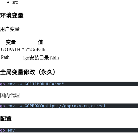
src
环境变量
用户变量
变量
值
GOPATH
*:\*\GoPath
Path
{go安装目录}\bin
全局变量修改（永久）
go
 env
 -w
 GO111MODULE="on"
国内代理
go
 env
 -w
 GOPROXY=https://goproxy.cn,direct
配置
go
 env