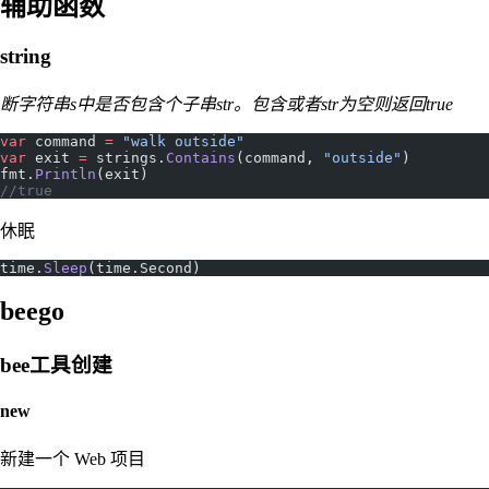
辅助函数
string
断字符串s中是否包含个子串str。包含或者str为空则返回true
var
 command 
=
 "walk outside"
var
 exit 
=
 strings.
Contains
(command, 
"outside"
)
fmt.
Println
(exit)
//true
休眠
time.
Sleep
(time.Second)
beego
bee工具创建
new
新建一个 Web 项目