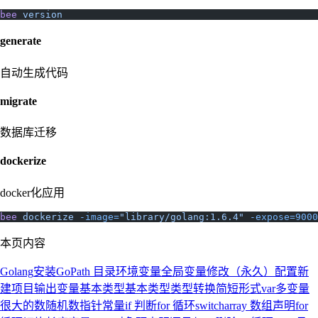
bee
 version
generate
自动生成代码
migrate
数据库迁移
dockerize
docker化应用
bee
 dockerize
 -image=
"library/golang:1.6.4"
 -expose=9000
本页内容
Golang
安装
GoPath 目录
环境变量
全局变量修改（永久）
配置
新
建项目
输出
变量
基本类型
基本类型
类型转换
简短形式
var
多变量
很大的数
随机数
指针
常量
if 判断
for 循环
switch
array 数组
声明
for