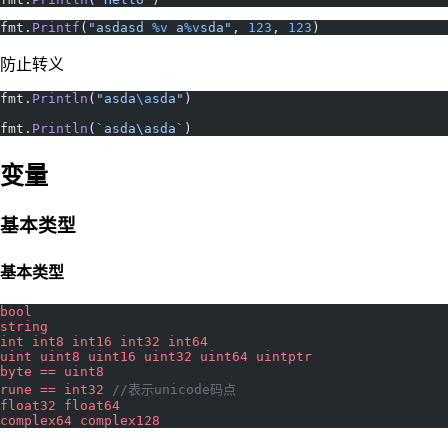
fmt.
Printf
(
"asdasd 
%v
 a
%v
sda"
, 
123
, 
123
)
防止转义
fmt.
Println
(
"asda
\a
sda"
)
fmt.
Println
(
`asda\asda`
)
变量
基本类型
基本类型
bool
string
int
 int8
 int16
 int32
 int64
uint
 uint8
 uint16
 uint32
 uint64
 uintptr
byte
 ==
 uint8
rune
 ==
 int32
 //表示unicode码点
float32
 float64
complex64
 complex128