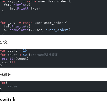
for
 key, v 
:=
 range
 user.User_order {
  fmt.
Println
(v)
     fmt.
Println
(key)
 }
for
 _, v 
:=
 range
 user.User_order {
  fmt.
Println
(v)
  o.
LoadRelated
(v.User, 
"User_order"
)
 }
定义
var
 count 
=
 10
for
 count 
<
 50
 {
//true就进行循环
 println
(count)
 count
++
}
死循环
for
{
    //die
}
switch