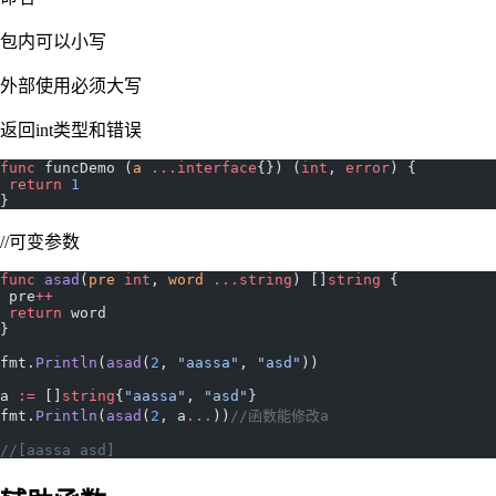
包内可以小写
外部使用必须大写
返回int类型和错误
func
 funcDemo (
a
 ...interface
{}) (
int
, 
error
) {
 return
 1
}
//可变参数
func
 asad
(
pre
 int
, 
word
 ...
string
) []
string
 {
 pre
++
 return
 word
}
fmt.
Println
(
asad
(
2
, 
"aassa"
, 
"asd"
))
a 
:=
 []
string
{
"aassa"
, 
"asd"
}
fmt.
Println
(
asad
(
2
, a
...
))
//函数能修改a
//[aassa asd]