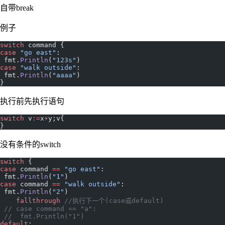
自带break
例子
switch
 command {
case
 "go east"
:
 fmt.
Println
(
"123s"
)
case
 "walk outside"
:
 fmt.
Println
(
"aaaa"
)
}
执行前先执行语句
switch
 v
:=
x
+
y;v{
}
没有条件的switch
switch
 {
case
 command 
==
 "go east"
:
 fmt.
Println
(
"1"
)
case
 command 
==
 "walk outside"
:
 fmt.
Println
(
"2"
)
    fallthrough
 //执行下一个(case或default)
 // case command == "a":
 //  fmt.Println("1")
default
: