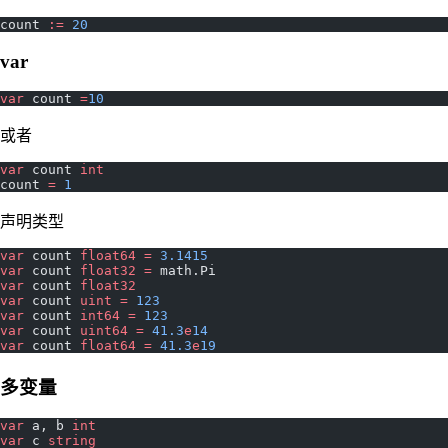
count 
:=
 20
var
var
 count 
=
10
或者
var
 count 
int
count 
=
 1
声明类型
var
 count 
float64
 =
 3.1415
var
 count 
float32
 =
 math.Pi
var
 count 
float32
var
 count 
uint
 =
 123
var
 count 
int64
 =
 123
var
 count 
uint64
 =
 41.3
e
14
var
 count 
float64
 =
 41.3
e
19
多变量
var
 a, b 
int
var
 c 
string