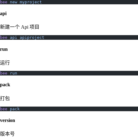
bee
 new
 myproject
api
新建一个 Api 项目
bee
 api
 apiproject
run
运行
bee
 run
pack
打包
bee
 pack
version
版本号