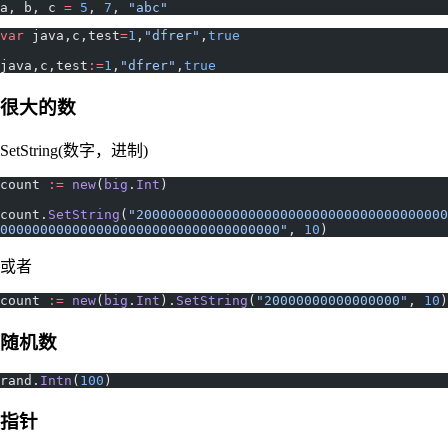
a, b, c 
=
 5
, 
7
, 
"abc"
var
 java,c,test
=
1
,
"dfrer"
,
true
java,c,test
:=
1
,
"dfrer"
,
true
很大的数
SetString(数字，进制)
count 
:=
 new
(
big
.
Int
)
count.
SetString
(
"200000000000000000000000000000000000000
00000000000000000000000000000000000"
, 
10
)
或者
count 
:=
 new
(
big
.
Int
).
SetString
(
"20000000000000000"
, 
10
)
随机数
rand.
Intn
(
100
)
指针