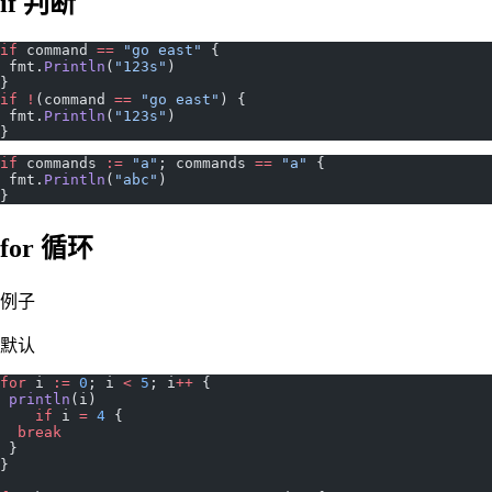
if 判断
if
 command 
==
 "go east"
 {
 fmt.
Println
(
"123s"
)
}
if
 !
(command 
==
 "go east"
) {
 fmt.
Println
(
"123s"
)
}
if
 commands 
:=
 "a"
; commands 
==
 "a"
 {
 fmt.
Println
(
"abc"
)
}
for 循环
例子
默认
for
 i 
:=
 0
; i 
<
 5
; i
++
 {
 println
(i)
    if
 i 
=
 4
 {
  break
 }
}