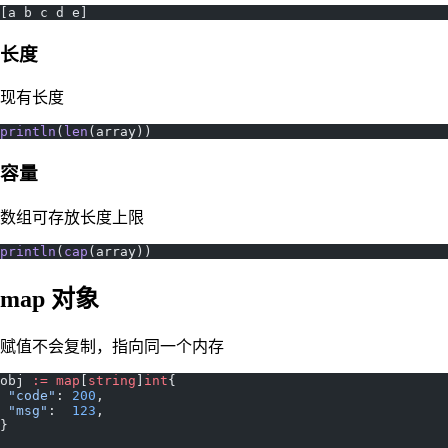
[a b c d e]
长度
现有长度
println
(
len
(array))
容量
数组可存放长度上限
println
(
cap
(array))
map 对象
赋值不会复制，指向同一个内存
obj 
:=
 map
[
string
]
int
{
 "code"
: 
200
,
 "msg"
:  
123
,
}