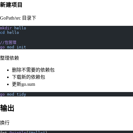
新建项目
GoPath/src 目录下
mkdir
 hello
cd
 hello
//包管理
go
 mod
 init
整理依赖
删除不需要的依赖包
下载新的依赖包
更新go.sum
go
 mod
 tidy
输出
换行
fmt.
Println
(
"Hello"
)