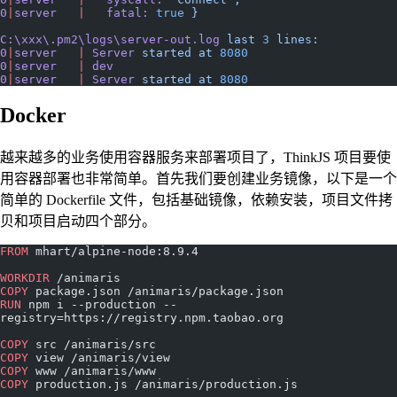
0
|
server
   |
   fatal:
 true
 }
C:\xxx\.pm2\logs\server-out.log
 last
 3
 lines:
0
|
server
   |
 Server
 started
 at
 8080
0
|
server
   |
 dev
0
|
server
   |
 Server
 started
 at
 8080
Docker
越来越多的业务使用容器服务来部署项目了，ThinkJS 项目要使
用容器部署也非常简单。首先我们要创建业务镜像，以下是一个
简单的 Dockerfile 文件，包括基础镜像，依赖安装，项目文件拷
贝和项目启动四个部分。
FROM
 mhart/alpine-node:8.9.4
WORKDIR
 /animaris
COPY
 package.json /animaris/package.json
RUN
 npm i --production --
registry=https://registry.npm.taobao.org
COPY
 src /animaris/src
COPY
 view /animaris/view
COPY
 www /animaris/www
COPY
 production.js /animaris/production.js