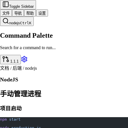
Toggle Sidebar
文件
导航
帮助
设置
nodejs
Ctrl
K
Command Palette
Search for a command to run...
1.1.1
文档 / 后端 / nodejs
NodeJS
手动管理进程
项目启动
npm
 start
node
 production.js