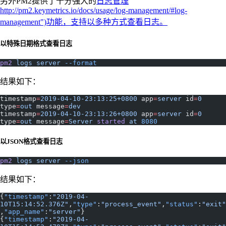
另外PM2提供了十分强大的
日志管理
http://pm2.keymetrics.io/docs/usage/log-management/#log-
management")功能，支持以多种方式查看日志。
以特殊日期格式查看日志
pm2
 logs
 server
 --format
结果如下：
timestamp
=
2019-04-10-23:13:25+0800
 app
=
server
 id
=
0
type
=
out
 message
=
dev
timestamp
=
2019-04-10-23:13:26+0800
 app
=
server
 id
=
0
type
=
out
 message
=
Server
 started
 at
 8080
以JSON格式查看日志
pm2
 logs
 server
 --json
结果如下：
{
"timestamp"
:
"2019-04-
10T15:14:52.376Z"
,
"type"
:
"process_event"
,
"status"
:
"exit"
,
"app_name"
:
"server"
}
{
"timestamp"
:
"2019-04-