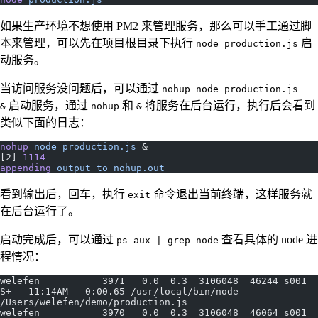
如果生产环境不想使用 PM2 来管理服务，那么可以手工通过脚
本来管理，可以先在项目根目录下执行
启
node production.js
动服务。
当访问服务没问题后，可以通过
nohup node production.js
启动服务，通过
和
将服务在后台运行，执行后会看到
&
nohup
&
类似下面的日志：
nohup
 node
 production.js
 &
[2] 
1114
appending
 output
 to
 nohup.out
看到输出后，回车，执行
命令退出当前终端，这样服务就
exit
在后台运行了。
启动完成后，可以通过
查看具体的 node 进
ps aux | grep node
程情况：
welefen           3971   0.0  0.3  3106048  46244 s001  
S+   11:14AM   0:00.65 /usr/local/bin/node 
/Users/welefen/demo/production.js
welefen           3970   0.0  0.3  3106048  46064 s001  