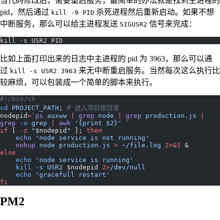
当代码修改后，需要重启服务，最简单的办法就是找到主进程的
pid，然后通过
杀死进程然后重新启动。如果不想
kill -9 PID
中断服务，那么可以给主进程发送
信号来完成：
SIGUSR2
kill -s USR2 PID
比如上面打印出来的日志中主进程的 pid 为 3963，那么可以通
过
来无中断重启服务。当然每次这么执行比
kill -s USR2 3963
较麻烦，可以包装成一个简单的脚本来执行。
#!/bin/sh
cd
 PROJECT_PATH
; 
# 进入项目根目录
nodepid
=
`
ps
 auxww 
|
 grep
 node 
|
 grep
 production.js 
|
grep
 -v
 grep 
|
 awk
 '{print $2}' `
if
 [ 
-z
 "
$nodepid
"
 ]; 
then
    echo
 'node service is not running'
    nohup
 node
 production.js
 >
 ~/file.log
 2>&1
 & 
else
    echo
 'node service is running'
    kill
 -s
 USR2
 $nodepid 
2>
/dev/null
    echo
 'gracefull restart'
fi
PM2