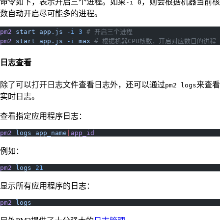
命令如下，表示开启三个进程。如果
，则会根据机器当前核
-i 0
数自动开启尽可能多的进程。
pm2
 start
 app.js
 -i
 3
 # 开启三个进程
pm2
 start
 app.js
 -i
 max
 # 根据机器CPU核数，开启对应数目的进程
日志查看
除了可以打开日志文件查看日志外，还可以通过
来查看
pm2 logs
实时日志。
查看指定应用程序日志：
pm2
 logs
 app_name
|
app_id
例如：
pm2
 logs
 21
显示所有应用程序的日志：
pm2
 logs