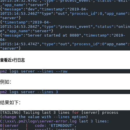
10T15:14:52.479Z"
,
"type"
:
"process_event"
,
"status"
:
"exit"
,
"app_name"
:
"server"
}
{
"message"
:
"dev"
,
"timestamp"
:
"2019-04-
10T15:14:53.246Z""type"
:
"out"
,
"process_id"
:
0
,
"app_name"
:
"server"
}
{
"timestamp"
:
"2019-04-
10T15:14:53.284Z"
,
"type"
:
"process_event"
,
"status"
:
"onlin
e"
,
"app_name"
:
"server"
}
{
"message"
:
"Server started at 8080"
,
"timestamp"
:
"2019-
04-
10T15:14:53.474Z"
,
"type"
:
"out"
,
"process_id"
:
0
"app_name"
:
"server"
}
查看近3行日志
pm2
 logs
 server
 --lines
 --raw
例如：
pm2
 logs
 server
 --lines
 3
结果如下：
[TAILING] Tailing last 3 lines 
for
 [server] process 
(
change
 the
 value
 with
 --lines
 option
)
C:\xxx\.pm2\logs\server-error.log
 last
 3
 lines:
0
|
server
   |
   code:
 'ETIMEDOUT',
0
|
server
   |
   syscall:
 'connect',