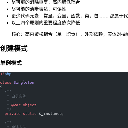
尽可能的消除重复：高内聚低耦合
尽可能的清晰表达：可读性
更少代码元素：常量，变量，函数，类，包 …… 都属于
以上四个原则的重要程度依次降低
核心：高内聚松耦合（单一职责），外部依赖，实体对抽
创建模式
单例模式
<?
php
class
 Singleton
{
  /**
   * 自身实例
   * 
   * 
@var
 object
   */
  private
 static
 $_instance;
  /**
   * 魔法方法