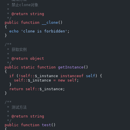
   * 禁止clone对象
   * 
   * 
@return
 string
   */
  public
 function
 __clone
()
  {
    echo
 'clone is forbidden'
;
  }
  /**
   * 获取实例
   * 
   * 
@return
 object
   */
  public
 static
 function
 getInstance
()
  {
    if
 (
!self::
$_instance 
instanceof
 self
) {
      self::
$_instance 
=
 new
 self
;
    }
    return
 self::
$_instance;
  }
  /**
   * 测试方法
   * 
   * 
@return
 string
   */
  public
 function
 test
()
  {