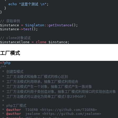
    echo
 "这是个测试 
\n
"
;
  }
}
// 获取单例
$instance 
=
 Singleton
::
getInstance
();
$instance
->
test
();
// clone对象试试
$instanceClone 
=
 clone
 $instance;
工厂模式
<?
php
/**
 * 创建型模式
 * 工厂方法模式和抽象工厂模式的核心区别
 * 工厂方法模式利用继承，抽象工厂模式利用组合
 * 工厂方法模式产生一个对象，抽象工厂模式产生一族对象
 * 工厂方法模式利用子类创造对象，抽象工厂模式利用接口的实现创造对象
 * 工厂方法模式可以退化为简单工厂模式(非23中GOF)
 *
 * php工厂模式
 * 
@author
  TIGERB <https://github.com/TIGERB>
 * 
@author
  jealone <https://github.com/jealone>