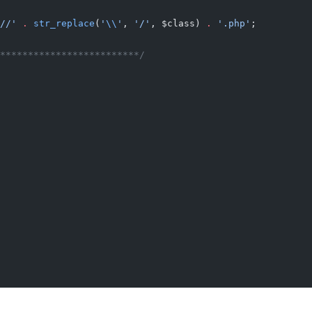
//'
 .
 str_replace
(
'
\\
'
, 
'/'
, $class) 
.
 '.php'
;
*************************/