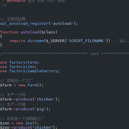
 * 
@example
 运行 php test.php
 */
// 注册自加载
spl_autoload_register
(
'autoload'
);
function
 autoload
($class)
{
    require
 dirname
($_SERVER[
'SCRIPT_FILENAME'
]) 
.
 '//..
}
/************************************* test ************
use
 factory\Farm
;
use
 factory\Zoo
;
use
 factory\SampleFactory
;
// 初始化一个工厂
$farm 
=
 new
 Farm
();
// 生产一只鸡
$farm
->
produce
(
'chicken'
);
// 生产一只猪
$farm
->
produce
(
'pig'
);
// 初始化一个动物园工厂
$zoo 
=
 new
 Zoo
();
$zoo
->
produce
(
"chicken"
);