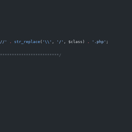
//'
 .
 str_replace
(
'
\\
'
, 
'/'
, $class) 
.
 '.php'
;
*************************/