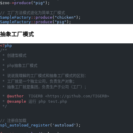
$zoo
->
produce
(
"pig"
);
// 工厂方法模式退化为简单工厂模式
SampleFactory
::
produce
(
"chicken"
);
SampleFactory
::
produce
(
"pig"
);
抽象工厂模式
<?
php
/**
 * 创建型模式
 *
 * php抽象工厂模式
 *
 * 说说我理解的工厂模式和抽象工厂模式的区别：
 * 工厂就是一个独立公司，负责生产对象；
 * 抽象工厂就是集团，负责生产子公司（工厂）；
 * 
@author
  TIGERB <https://github.com/TIGERB>
 * 
@example
 运行 php test.php
 */
// 注册自加载
spl_autoload_register
(
'autoload'
);