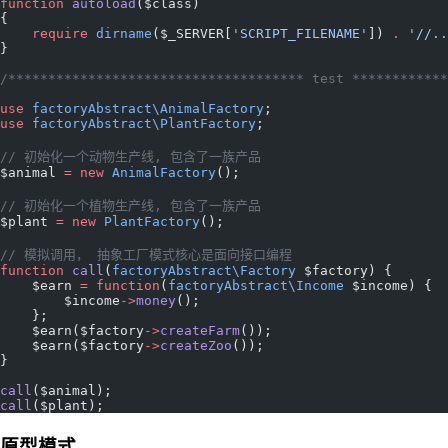
function
 autoload
($class)
{
    require
 dirname
($_SERVER[
'SCRIPT_FILENAME'
]) 
.
 '//..
}
/************************************* test ************
use
 factoryAbstract\AnimalFactory
;
use
 factoryAbstract\PlantFactory
;
// 初始化一个动物生产线, 包含了一族产品
$animal 
=
 new
 AnimalFactory
();
// 初始化一个植物生产线, 包含了一族产品
$plant 
=
 new
 PlantFactory
();
// 模拟调用， 抽象工厂模式核心是面向接口编程
function
 call
(
factoryAbstract\Factory
 $factory) {
    $earn 
=
 function
(
factoryAbstract\Income
 $income) {
        $income
->
money
();
    };
    $earn($factory
->
createFarm
());
    $earn($factory
->
createZoo
());
}
call
($animal);
call
($plant);
原型模式