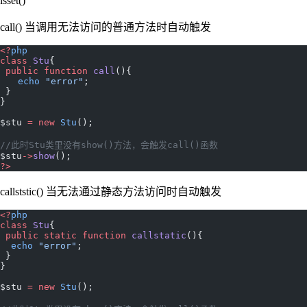
isset()
call() 当调用无法访问的普通方法时自动触发
<?
php
class
 Stu
{
 public
 function
 call
(){
　　echo
 "error"
;
 }
}
$stu 
=
 new
 Stu
();
//此时Stu类里没有show()方法，会触发call()函数
$stu
->
show
();
?>
callststic() 当无法通过静态方法访问时自动触发
<?
php
class
 Stu
{
 public
 static
 function
 callstatic
(){
  echo
 "error"
;
 }
}
$stu 
=
 new
 Stu
();