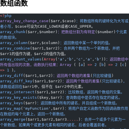
数组函数
<?
php
array_key_change_case
($arr,$case)
：将数组所有的键转化为大写或
者小写，
$case可设为CASE_LOWER或者CASE_UPPER。
array_chunk
($arr,$number)
：把数组分割为有特定
($number)
个元素
的数组块。
array_column
($arr,$column)
：返回数组中某一个单列的值。
array_combine
($arr1,$arr2)
：合并两个数组为一个新数组，并把
$arr1的值作为键，$arr2的值作为值。
array_count_values
(
Array
(
'a'
,
'b'
,
'c'
,
'a'
,
'b'
))
：返回数组中
所有值出现的次数，函数执行结果：Array
 ( [
a
] 
=>
 2
 [
b
] 
=>
 2
 [
c
] 
=>
 1
 )
。
array_diff
($arr1,$arr2)
：返回两个数组的差集
(
只比较键值
)
array_diff_key
($arr1,$arr2)
：返回两个数组的差集
(
只比较键名
)
，
该数组返回在
$arr1中，但不在 $arr2中的元素。
array_intersect
($arr1,$arr2)
：比较数组，返回两个数组的交集。
array_key_exists
($key,$arr)
：查询数组中是否存在指定的键名。
array_keys
($arr)
：返回数组中所有的键名，并且组成一个新数组。
array_map
(
'myFunction'
,$arr)
：将用户自定义函数作为回调函数作用
在数组的每个元素上，返回一个新数组。
array_merge
($arr1,$arr2,$arr3
...
..
)
：合并一个或多个元素为一
个新数组，如果两个或更多元素有相同的键名，后者会覆盖前者。