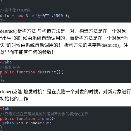
}
//实例化stu对象
$stu 
=
 new
 Stu
(
'孙悟空'
,
'500'
);
?>
destruct()析构方法 与构造方法是一对，构造方法是在一个对象
“出生”的时候由系统自动调用的，而析构方法是在一个对象“消
失”的时候由系统自动调用的！ 析构方法的名字叫destruct()；注
意里面不能有任何的参数！
<?
php
//析构方法
public
 function
 destruct
(){
}
?>
clone()克隆 触发时机：是在克隆一个对象的时候，对新对象进行
初始化的工作
<?
php
//克隆方法在克隆对象的时候对新对象的初始化工作
public
 function
 clone
(){
 $this
->
is_clone
=
true
;
}