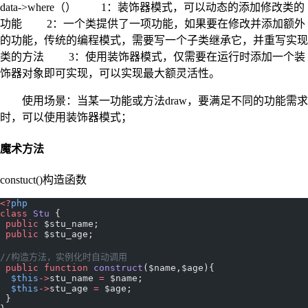
data->where（） 1：装饰器模式，可以动态的添加修改类的
功能 2：一个类提供了一项功能，如果要在修改并添加额外
的功能，传统的编程模式，需要写一个子类继承它，并重写实现
类的方法 3：使用装饰器模式，仅需要在运行时添加一个装
饰器对象即可实现，可以实现最大额灵活性。
使用场景：当某一功能或方法draw，要满足不同的功能需求
时，可以使用装饰器模式；
魔术方法
constuct()构造函数
<?
php
class
 Stu
 {
 public
 $stu_name;
 public
 $stu_age;
//构造方法，实例化时自动调用
 public
 function
 construct
($name,$age){
  $this
->
stu_name 
=
 $name;
  $this
->
stu_age 
=
 $age;
 }