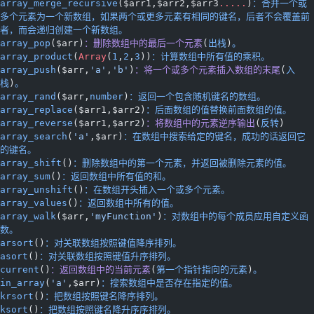
array_merge_recursive
($arr1,$arr2,$arr3
...
..
)
：合并一个或
多个元素为一个新数组，如果两个或更多元素有相同的键名，后者不会覆盖前
者，而会递归创建一个新数组。
array_pop
($arr)
：删除数组中的最后一个元素
(
出栈
)
。
array_product
(
Array
(
1
,
2
,
3
))
：计算数组中所有值的乘积。
array_push
($arr,
'a'
,
'b'
)
：将一个或多个元素插入数组的末尾
(
入
栈
)
。
array_rand
($arr,
number
)
：返回一个包含随机键名的数组。
array_replace
($arr1,$arr2)
：后面数组的值替换前面数组的值。
array_reverse
($arr1,$arr2)
：将数组中的元素逆序输出
(
反转
)
array_search
(
'a'
,$arr)
：在数组中搜索给定的键名，成功的话返回它
的键名。
array_shift
()
：删除数组中的第一个元素，并返回被删除元素的值。
array_sum
()
：返回数组中所有值的和。
array_unshift
()
：在数组开头插入一个或多个元素。
array_values
()
：返回数组中所有的值。
array_walk
($arr,
'myFunction'
)
：对数组中的每个成员应用自定义函
数。
arsort
()
：对关联数组按照键值降序排列。
asort
()
：对关联数组按照键值升序排列。
current
()
：返回数组中的当前元素
(
第一个指针指向的元素
)
。
in_array
(
'a'
,$arr)
：搜索数组中是否存在指定的值。
krsort
()
：把数组按照键名降序排列。
ksort
()
：把数组按照键名降升序序排列。