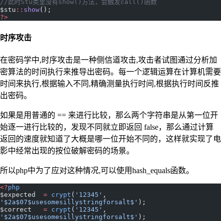
//此时Stu类里没有show()方法，会触发call()函数
$stu
::
show
();
?>
时序攻击
在密码学中,时序攻击是一种侧信道攻击,攻击者试图通过分析加
密算法的时间执行来推导出密码。每一个逻辑运算在计算机需要
时间来执行,根据输入不同,精确测量执行时间,根据执行时间反推
出密码。
如果是用普通的 == 来进行比较，那么两个字符串是从第一位开
始逐一进行比较的，发现不同就立即返回 false，那么通过计算
返回的速度就知道了大概是哪一位开始不同的，这样就实现了电
影中经常出现的按位破解密码的场景。
所以php中为了应对这种情况,可以使用hash_equals函数。
<?
php
$expected  
=
 crypt
(
'12345'
, 
'$2a$07$usesomesillystringforsalt$'
);
$correct   
=
 crypt
(
'12345'
, 
'$2a$07$usesomesillystringforsalt$'
);