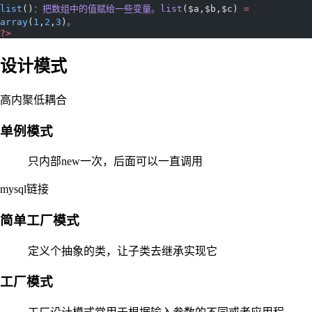
list
()
：把数组中的值赋给一些变量。list
($a,$b,$c) 
=
array
(
1
,
2
,
3
)
。
?>
设计模式
高内聚低耦合
单例模式
只内部new一次，后面可以一直调用
mysql链接
简单工厂模式
定义个抽象的类，让子类去继承实现它
工厂模式