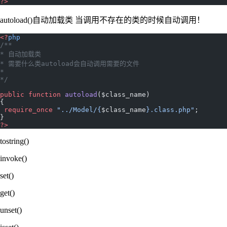
?>
autoload()自动加载类 当调用不存在的类的时候自动调用！
<?
php
/**
* 自动加载类
* 需要什么类autoload会自动调用需要的文件
*
*/
public
 function
 autoload
($class_name)
{
 require_once
 "../Model/{
$class_name
}.class.php"
;
}
?>
tostring()
invoke()
set()
get()
unset()