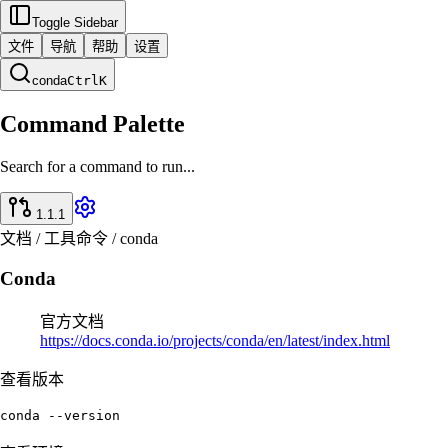
Toggle Sidebar
文件
导航
帮助
设置
conda
Ctrl
K
Command Palette
Search for a command to run...
1.1.1
文档 / 工具命令 / conda
Conda
官方文档
https://docs.conda.io/projects/conda/en/latest/index.html
查看版本
conda --version