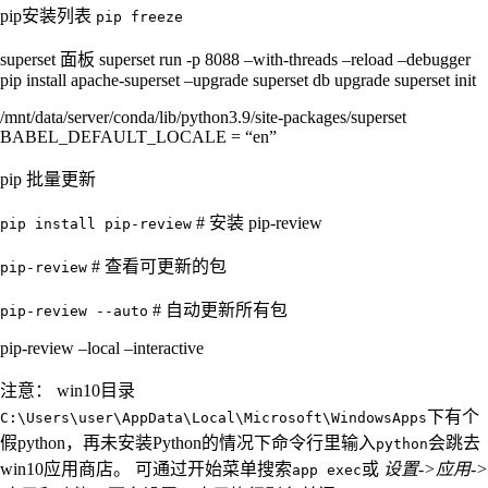
pip安装列表
pip freeze
superset 面板 superset run -p 8088 –with-threads –reload –debugger
pip install apache-superset –upgrade superset db upgrade superset init
/mnt/data/server/conda/lib/python3.9/site-packages/superset
BABEL_DEFAULT_LOCALE = “en”
pip 批量更新
# 安装 pip-review
pip install pip-review
# 查看可更新的包
pip-review
# 自动更新所有包
pip-review --auto
pip-review –local –interactive
注意： win10目录
下有个
C:\Users\user\AppData\Local\Microsoft\WindowsApps
假python，再未安装Python的情况下命令行里输入
会跳去
python
win10应用商店。 可通过开始菜单搜索
或
设置->应用->
app exec