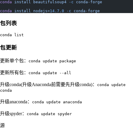
conda
 install
 beautifulsoup4
 -c
 conda-forge
conda
 install
 nodejs=
14.7.0
 -c
 conda-forge
包列表
conda list
包更新
更新单个包：
conda update package
更新所有包：
conda update --all
升级conda(升级Anaconda前需要先升级conda)：
conda update
conda
升级anaconda：
conda update anaconda
升级spyder：
conda update spyder
源