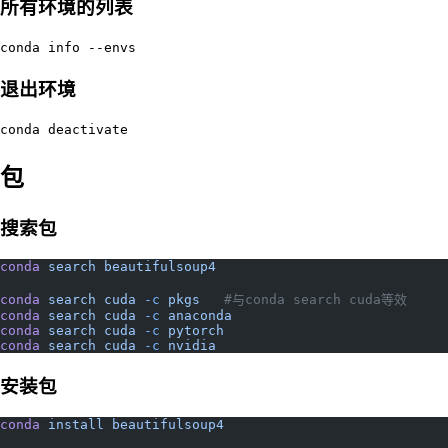
所有环境的列表
conda info --envs
退出环境
conda deactivate
包
搜索包
conda
 search
 beautifulsoup4
conda
 search
 cuda
 -c
 pkgs
   #与conda search cuda等效
conda
 search
 cuda
 -c
 anaconda
conda
 search
 cuda
 -c
 pytorch
conda
 search
 cuda
 -c
 nvidia
安装包
conda
 install
 beautifulsoup4