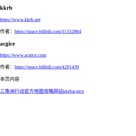
kkrb
https://www.kkrb.net
作者：
https://space.bilibili.com/11332884
acgice
https://www.acgice.com
作者：
https://space.bilibili.com/4201439
本页内容
三角洲行动
官方地图
攻略网站
kkrb
acgice