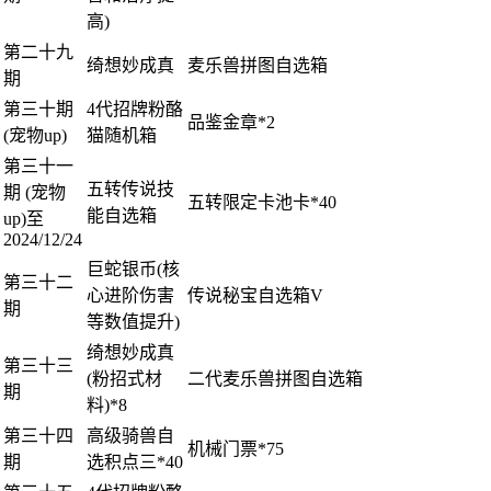
高)
第二十九
绮想妙成真
麦乐兽拼图自选箱
期
第三十期
4代招牌粉酪
品鉴金章*2
(宠物up)
猫随机箱
第三十一
五转传说技
期 (宠物
五转限定卡池卡*40
能自选箱
up)至
2024/12/24
巨蛇银币(核
第三十二
心进阶伤害
传说秘宝自选箱V
期
等数值提升)
绮想妙成真
第三十三
(粉招式材
二代麦乐兽拼图自选箱
期
料)*8
第三十四
高级骑兽自
机械门票*75
期
选积点三*40