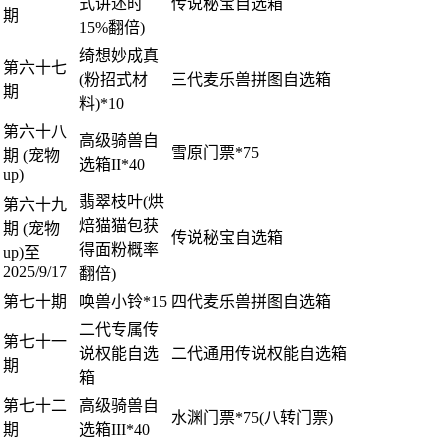
式讲述时
传说秘宝自选箱
期
15%翻倍)
绮想妙成真
第六十七
(粉招式材
三代麦乐兽拼图自选箱
期
料)*10
第六十八
高级骑兽自
雪原门票*75
期 (宠物
选箱II*40
up)
翡翠枝叶(烘
第六十九
焙猫猫包获
期 (宠物
传说秘宝自选箱
得面粉概率
up)至
2025/9/17
翻倍)
第七十期
唤兽小铃*15
四代麦乐兽拼图自选箱
二代专属传
第七十一
说权能自选
二代通用传说权能自选箱
期
箱
第七十二
高级骑兽自
水渊门票*75(八转门票)
期
选箱III*40