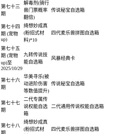
解毒剂(骑行
第七十三
兽门票概率
传说秘宝自选箱
期
翻倍)
绮想妙成真
第七十四
(粉招式材
四代麦乐兽拼图自选箱
期 (宠物
up)
料)*10
第七十五
九转传说技
期 (宠物
风暴经典卡
能自选箱
up)至
2025/10/29
华美寻乐(被
第七十六
动进阶伤害
传说秘宝自选箱
期
等数值提升)
二代专属传
第七十七
说权能自选
二代通用传说权能自选箱
期
箱
绮想妙成真
第七十八
(粉招式材
四代麦乐兽拼图自选箱
期