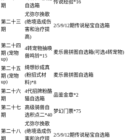
传说经验*16
期
自选箱
尤弥尔挽歌
第二十三
(绝境造成伤
2/5/9/12期传说秘宝自选箱
期
害和治疗提
高)
第二十四
4转宠物抽唤
麦乐兽拼图自选箱(可选4转宠物)
期 (宠物
兽鸣铃*15
up)
绮想妙成真
第二十五
(粉招式材
麦乐兽拼图自选箱
期 (宠物
up)
料)*8
第二十六
4代招牌粉酪
品鉴金章*2
期
猫自选箱
第二十七
高级骑兽自
梦幻门票*75
期
选积点二*40
尤弥尔挽歌
第二十八
(绝境造成伤
2/5/9/12期传说秘宝自选箱
期
害和治疗提