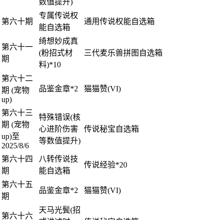
数值提升)
专属传说权
第六十期
通用传说权能自选箱
能自选箱
绮想妙成真
第六十一
(粉招式材
三代麦乐兽拼图自选箱
期
料)*10
第六十二
品鉴金章*2
猫猫赞(VI)
期 (宠物
up)
第六十三
特殊错误(核
期 (宠物
心进阶伤害
传说秘宝自选箱
up)至
等数值提升)
2025/8/6
第六十四
八转传说技
传说经验*20
期
能自选箱
第六十五
品鉴金章*2
猫猫赞(VI)
期
天马光鬓(招
第六十六