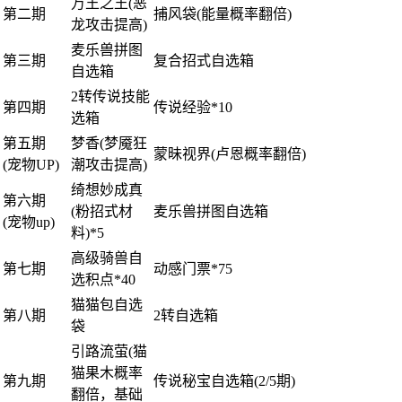
万王之王(恶
第二期
捕风袋(能量概率翻倍)
龙攻击提高)
麦乐兽拼图
第三期
复合招式自选箱
自选箱
2转传说技能
第四期
传说经验*10
选箱
第五期
梦香(梦魇狂
蒙昧视界(卢恩概率翻倍)
(宠物UP)
潮攻击提高)
绮想妙成真
第六期
(粉招式材
麦乐兽拼图自选箱
(宠物up)
料)*5
高级骑兽自
第七期
动感门票*75
选积点*40
猫猫包自选
第八期
2转自选箱
袋
引路流萤(猫
猫果木概率
第九期
传说秘宝自选箱(2/5期)
翻倍，基础