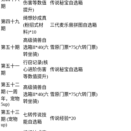
伤害等数值
传说秘宝自选箱
期
提升)
绮想妙成真
第四十九
(粉招式材
三代麦乐兽拼图自选箱
期
料)*10
高级骑兽自
第五十期
选箱II*40(六
雪原门票*75(六转门票)
转坐骑)
行窃记录(核
第五十一
心进阶伤害
传说秘宝自选箱
期
等数值提升)
第五十二
高级骑兽自
期 (一周
选箱II*40(六
雪原门票*75(六转门票)
年，宠物
转坐骑)
5up)
第五十三
七转传说技
传说经验*20
期 (宠物
能自选箱
up)