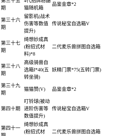
第三十五
4代招牌粉酪
品鉴金章*2
期
猫随机箱
留影机(战术
第三十六
伤害等数值
传说秘宝自选箱V
期
提升)
绮想妙成真
第三十七
(粉招式材
二代麦乐兽拼图自选箱
期
料)*8
高级骑兽自
第三十八
选箱I*40(五
妖精门票*75(五转门票)
期
转坐骑)
第三十九
猫猫赞(V)
品鉴金章*2
期
叮铃球(被动
第四十期
进阶伤害等
传说秘宝自选箱V
数值提升)
绮想妙成真
第四十一
(粉招式材
二代麦乐兽拼图自选箱
期