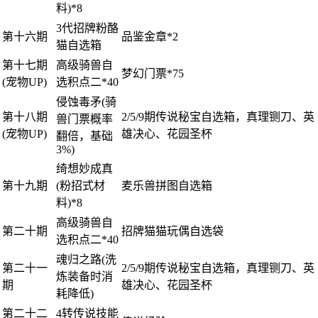
料)*8
3代招牌粉酪
第十六期
品鉴金章*2
猫自选箱
第十七期
高级骑兽自
梦幻门票*75
(宠物UP)
选积点二*40
侵蚀毒矛(骑
第十八期
2/5/9期传说秘宝自选箱，真理铡刀、英
兽门票概率
(宠物UP)
雄决心、花园圣杯
翻倍，基础
3%)
绮想妙成真
第十九期
(粉招式材
麦乐兽拼图自选箱
料)*8
高级骑兽自
第二十期
招牌猫猫玩偶自选袋
选积点二*40
魂归之路(洗
第二十一
2/5/9期传说秘宝自选箱，真理铡刀、英
炼装备时消
期
雄决心、花园圣杯
耗降低)
第二十二
4转传说技能