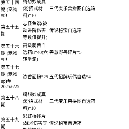
绮想妙成真
第五十四
(粉招式材
三代麦乐兽拼图自选箱
期 (宠物
up)
料)*10
志怪鱼谱(被
第五十五
动进阶伤害
传说秘宝自选箱
期
等数值提升)
高级骑兽自
第五十六
选箱II*40(六
善意野兽碎片*5
期 (宠物
up)
转坐骑)
第五十七
期 (宠物
浓香面粉*25
五代招牌玩偶自选*4
up)至
2025/6/25
绮想妙成真
第五十八
(粉招式材
三代麦乐兽拼图自选箱
期
料)*10
彩虹桥残片
第五十九
(战术伤害等
传说秘宝自选箱
期