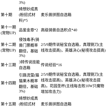
3%)
绮想妙成真
第十期
(粉招式材
麦乐兽拼图自选箱
料)*5
第十一期
品鉴金章*2
高级骑兽自选积点*40
(宠物UP)
侵蚀毒矛(骑
第十二期
2/5/9期传说秘宝自选箱，真理铡刀(主
兽门票概率
(宠物UP)
线攻击提高)，英雄决心(秘境攻击提高)
翻倍，基础
3%)
3转传说技能
第十三期
传说经验*16
自选箱
2/5/9期传说秘宝自选箱，真理铡刀(主
引路流萤(猫
线攻击提高)，英雄决心(秘境攻击提
猫果木概率
第十四期
高)，花园圣杯(主线每击败10W只魔物
翻倍，基础
3%)
增加攻击力)
绮想妙成真
第十五期
(粉招式材
麦乐兽拼图自选箱