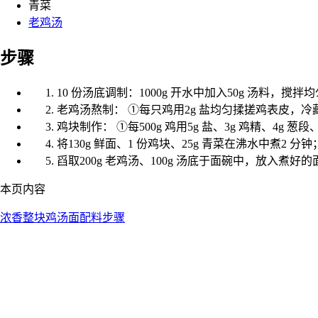
青菜
老鸡汤
步骤
10 份汤底调制：1000g 开水中加入50g 汤料，搅拌
老鸡汤熬制： ①每只鸡用2g 盐均匀揉搓鸡表皮，冷藏20 
鸡块制作： ①每500g 鸡用5g 盐、3g 鸡精、4g
将130g 鲜面、1 份鸡块、25g 青菜在沸水中煮2 分钟
舀取200g 老鸡汤、100g 汤底于面碗中，放入煮好
本页内容
浓香整块鸡汤面
配料
步骤