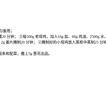
均匀备用；
分钟； ②每500g 老母鸡，加入16g 盐、60g 鸡油、2500g
 葱段、2g 姜片腌制20 分钟； ②腌制好的小母鸡放入蒸柜中蒸制2
；
的面条和配菜，撒上5g 葱花出品。