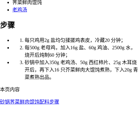
荠菜鲜肉馄饨
老鸡汤
步骤
每只鸡用2g 盐均匀揉搓鸡表皮，冷藏20 分钟；
每500g 老母鸡，加入16g 盐、60g 鸡油、2500g 水，
烧开后炖制60 分钟；
砂锅中加入350g 老鸡汤、50g 西红柿片、25g 木耳烧
开后，再下入16 只芥菜鲜肉大馄饨煮熟，下入20g 青
菜煮熟出品。
本页内容
砂锅荠菜鲜肉馄饨
配料
步骤