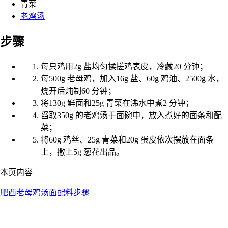
青菜
老鸡汤
步骤
每只鸡用2g 盐均匀揉搓鸡表皮，冷藏20 分钟；
每500g 老母鸡，加入16g 盐、60g 鸡油、2500g 水，
烧开后炖制60 分钟；
将130g 鲜面和25g 青菜在沸水中煮2 分钟；
舀取350g 的老鸡汤于面碗中，放入煮好的面条和配
菜；
将60g 鸡丝、25g 青菜和20g 蛋皮依次摆放在面条
上，撒上5g 葱花出品。
本页内容
肥西老母鸡汤面
配料
步骤