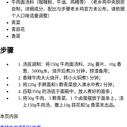
牛肉面汤料（咖喱粉、牛油、鸡精等）（老乡鸡中央厨房
自制，详细成分、配比与步骤老乡鸡官方未公布，请依据
个人口味适量调整）
青菜
青蒜花
香菜
步骤
汤底调制：将150g 牛肉面汤料、20g 姜片、10g 香
葱、5000g水，烧开后煮20 分钟，捞渣备用；
香辣牛肉大火烧开，转小火焖煮5 分钟；
将220g 手擀面和3 颗青菜放入沸水中煮2 分钟；
舀取350g 的汤底于面碗中，放入煮好的面条；
将50g 牛肉、3 颗青菜、1 个卤蛋摆放于面条上，浇
上150g牛肉汤，撒上10g 蒜花和5g 香菜末出品。
本页内容