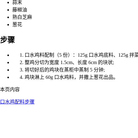
蒜末
藤椒油
熟白芝麻
葱花
步骤
口水鸡料配制（5 份）：125g 口水鸡底料、125g 拌菜
整鸡分切为宽度 1.5cm、长度 6cm 的块状;
将切好后的鸡块在蒸柜中蒸制 5 分钟;
鸡块淋上 60g 口水鸡料，并撒上葱花出品。
本页内容
口水鸡
配料
步骤