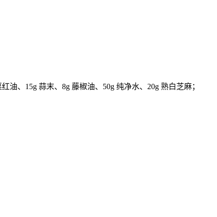
红油、15g 蒜末、8g 藤椒油、50g 纯净水、20g 熟白芝麻；