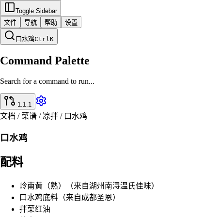
Toggle Sidebar
文件
导航
帮助
设置
口水鸡
Ctrl
K
Command Palette
Search for a command to run...
1.1.1
文档 / 菜谱 / 凉拌 / 口水鸡
口水鸡
配料
岭南黄（熟）（来自湖州南浔温氏佳味）
口水鸡底料（来自成都圣恩）
拌菜红油