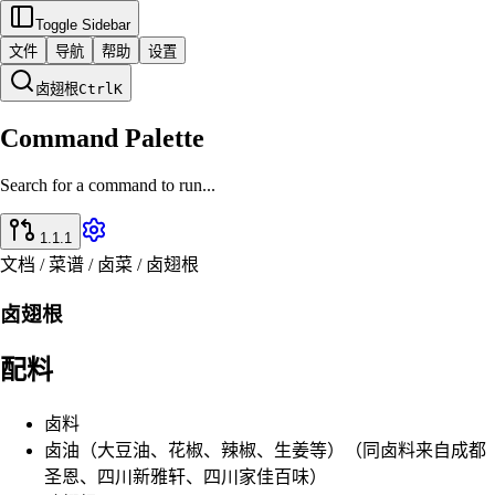
Toggle Sidebar
文件
导航
帮助
设置
卤翅根
Ctrl
K
Command Palette
Search for a command to run...
1.1.1
文档 / 菜谱 / 卤菜 / 卤翅根
卤翅根
配料
卤料
卤油（大豆油、花椒、辣椒、生姜等）（同卤料来自成都
圣恩、四川新雅轩、四川家佳百味）