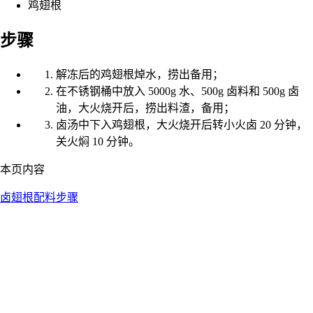
鸡翅根
步骤
解冻后的鸡翅根焯水，捞出备用；
在不锈钢桶中放入 5000g 水、500g 卤料和 500g 卤
油，大火烧开后，捞出料渣，备用；
卤汤中下入鸡翅根，大火烧开后转小火卤 20 分钟，
关火焖 10 分钟。
本页内容
卤翅根
配料
步骤