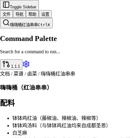
Toggle Sidebar
文件
导航
帮助
设置
嗨嗨桶红油串串
Ctrl
K
Command Palette
Search for a command to run...
1.1.1
文档 / 菜谱 / 卤菜 / 嗨嗨桶红油串串
嗨嗨桶（红油串串）
配料
钵钵鸡红油（藤椒油、辣椒油、辣椒等）
钵钵鸡汤料（与钵钵鸡红油均来自成都圣恩）
白芝麻