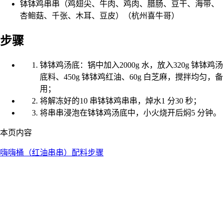
钵钵鸡串串（鸡翅尖、牛肉、鸡肉、腊肠、豆干、海带、
杏鲍菇、千张、木耳、豆皮）（杭州喜牛哥）
步骤
钵钵鸡汤底：锅中加入2000g 水，放入320g 钵钵鸡汤
底料、450g 钵钵鸡红油、60g 白芝麻，搅拌均匀，备
用；
将解冻好的10 串钵钵鸡串串，焯水1 分30 秒；
将串串浸泡在钵钵鸡汤底中，小火烧开后焖5 分钟。
本页内容
嗨嗨桶（红油串串）
配料
步骤