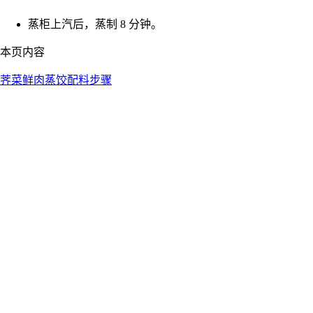
蒸柜上汽后，蒸制 8 分钟。
本页内容
荠菜鲜肉蒸饺
配料
步骤