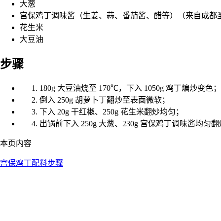
大葱
宫保鸡丁调味酱（生姜、蒜、番茄酱、醋等）（来自成都
花生米
大豆油
步骤
180g 大豆油烧至 170℃，下入 1050g 鸡丁煸炒变色；
倒入 250g 胡萝卜丁翻炒至表面微软；
下入 20g 干红椒、250g 花生米翻炒均匀；
出锅前下入 250g 大葱、230g 宫保鸡丁调味酱均匀翻炒
本页内容
宫保鸡丁
配料
步骤