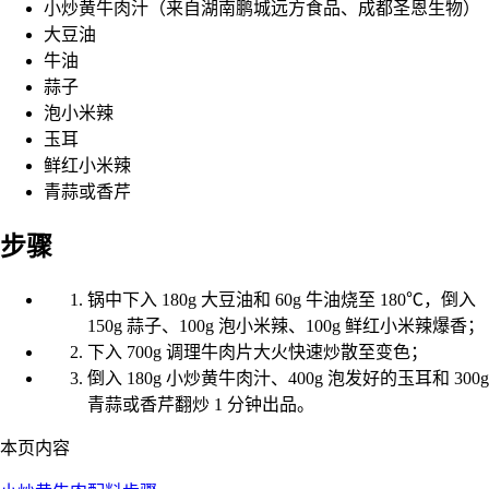
小炒黄牛肉汁（来自湖南鹏城远方食品、成都圣恩生物）
大豆油
牛油
蒜子
泡小米辣
玉耳
鲜红小米辣
青蒜或香芹
步骤
锅中下入 180g 大豆油和 60g 牛油烧至 180℃，倒入
150g 蒜子、100g 泡小米辣、100g 鲜红小米辣爆香；
下入 700g 调理牛肉片大火快速炒散至变色；
倒入 180g 小炒黄牛肉汁、400g 泡发好的玉耳和 300g
青蒜或香芹翻炒 1 分钟出品。
本页内容