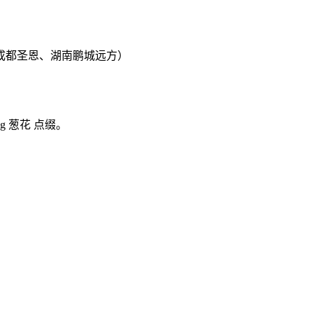
成都圣恩、湖南鹏城远方）
g 葱花 点缀。