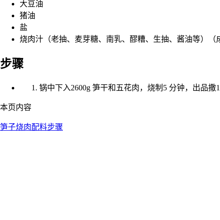
大豆油
猪油
盐
烧肉汁（老抽、麦芽糖、南乳、醪糟、生抽、酱油等）（
步骤
锅中下入2600g 笋干和五花肉，烧制5 分钟，出品撒1
本页内容
笋子烧肉
配料
步骤