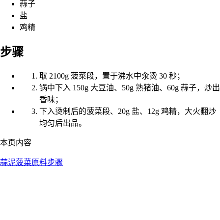
蒜子
盐
鸡精
步骤
取 2100g 菠菜段，置于沸水中汆烫 30 秒；
锅中下入 150g 大豆油、50g 熟猪油、60g 蒜子，炒出
香味；
下入烫制后的菠菜段、20g 盐、12g 鸡精，大火翻炒
均匀后出品。
本页内容
蒜泥菠菜
原料
步骤