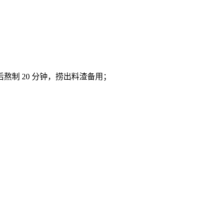
烧开后熬制 20 分钟，捞出料渣备用；