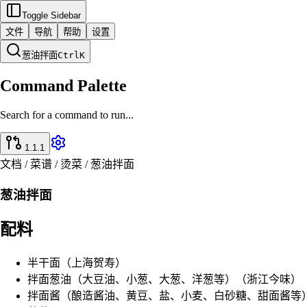
Toggle Sidebar
文件
导航
帮助
设置
葱油拌面
Ctrl
K
Command Palette
Search for a command to run...
1.1.1
文档 / 菜谱 / 烫菜 / 葱油拌面
葱油拌面
配料
半干面（上海贺寿）
拌面葱油（大豆油、小葱、大葱、洋葱等）（浙江今味）
拌面酱（酿造酱油、黄豆、盐、小麦、白砂糖、甜面酱等