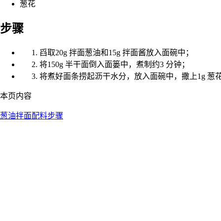
葱花
步骤
舀取20g 拌面葱油和15g 拌面酱放入面碗中；
将150g 半干面倒入面篓中，煮制约3 分钟；
将煮好面条捞起沥干水分，放入面碗中，撒上1g 葱
本页内容
葱油拌面
配料
步骤