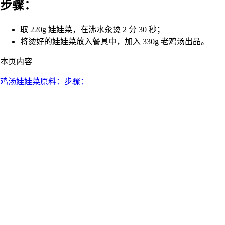
步骤：
取 220g 娃娃菜，在沸水汆烫 2 分 30 秒；
将烫好的娃娃菜放入餐具中，加入 330g 老鸡汤出品。
本页内容
鸡汤娃娃菜
原料：
步骤：