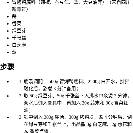
冒烤鸭底料（辣椒、蚕豆仁、盐、大豆油等）（来自四川
新雅轩）
蒜
香菜
绿豆芽
千张丝
白芝麻
葱
步骤
底汤调配： 500g 冒烤鸭底料、2500g 白开水，搅拌
融化后，熬煮 3 分钟备用；
取 50g 绿豆芽、50g 千张丝下入沸水中汆烫 2 分钟，
沥水后倒入餐具中，再加入 20g 蒜末和 30g 冒菜红
油；
锅中倒入 300g 底汤、300g 烤鸭块，煮 4 分钟后，倒
在绿豆芽和千张丝上，出品撒 3g 白芝麻、2g 葱花和
2g 香菜点缀。