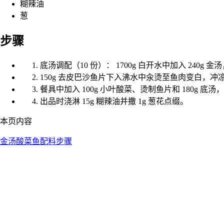
糊辣油
葱
步骤
底汤调配（10 份）： 1700g 白开水中加入 240g
150g 去皮巴沙鱼片下入沸水中汆烫至鱼肉变白，冲
餐具中加入 100g 小叶酸菜、烫制鱼片和 180g 底
出品时浇淋 15g 糊辣油并撒 1g 葱花点缀。
本页内容
金汤酸菜鱼
配料
步骤