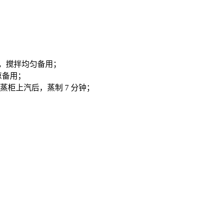
 金汤，搅拌均匀备用；
凉备用；
汤，蒸柜上汽后，蒸制 7 分钟；