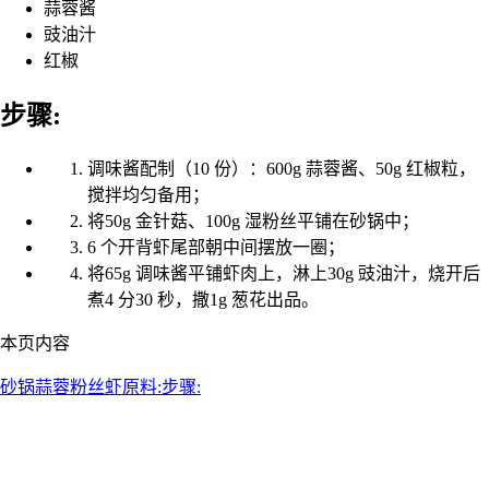
蒜蓉酱
豉油汁
红椒
步骤:
调味酱配制（10 份）：600g 蒜蓉酱、50g 红椒粒，
搅拌均匀备用；
将50g 金针菇、100g 湿粉丝平铺在砂锅中；
6 个开背虾尾部朝中间摆放一圈；
将65g 调味酱平铺虾肉上，淋上30g 豉油汁，烧开后
煮4 分30 秒，撒1g 葱花出品。
本页内容
砂锅蒜蓉粉丝虾
原料:
步骤: