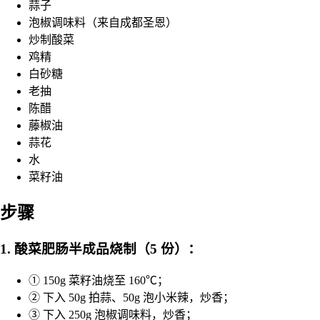
蒜子
泡椒调味料（来自成都圣恩）
炒制酸菜
鸡精
白砂糖
老抽
陈醋
藤椒油
蒜花
水
菜籽油
步骤
1. 酸菜肥肠半成品烧制（5 份）：
① 150g 菜籽油烧至 160℃；
② 下入 50g 拍蒜、50g 泡小米辣，炒香；
③ 下入 250g 泡椒调味料，炒香；