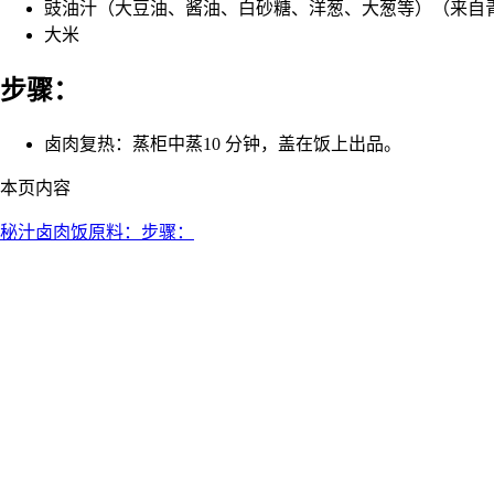
豉油汁（大豆油、酱油、白砂糖、洋葱、大葱等）（来自
大米
步骤：
卤肉复热：蒸柜中蒸10 分钟，盖在饭上出品。
本页内容
秘汁卤肉饭
原料：
步骤：