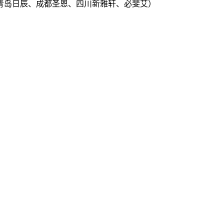
青岛日辰、成都圣恩、四川新雅轩、必斐艾）