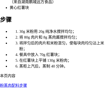
（来自湖南鹏城远方食品）
黄心红薯块
步骤
30g 米粉用 20g 纯净水搅拌均匀；
将 80g 肉片和 8g 蒸肉酱搅拌均匀；
将拌匀后的肉片和米粉混匀，使每块肉均匀沾上米
粉；
餐具中放入 70g 红薯块；
在红薯块上平铺 130g 米粉肉；
蒸柜上汽后，蒸制 40 分钟。
本页内容
粉蒸肉
配料
步骤