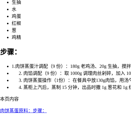
生抽
水
鸡蛋
红椒
葱
鸡精
步骤：
1.肉饼蒸蛋汁调配（9 份）：180g 老鸡汤、20g 生抽，搅
肉馅调配（9 份）：取 1000g 调理肉丝剁碎，加入 1
肉饼蒸蛋操作（1份）：在餐具中放130g肉馅，用
蒸柜上汽后，蒸制 15 分钟，出品时撒 1g 葱花和 1g
本页内容
肉饼蒸蛋
原料：
步骤：