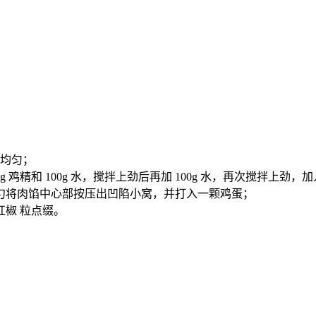
拌均匀；
0g 鸡精和 100g 水，搅拌上劲后再加 100g 水，再次搅拌上劲，加
汤勺将肉馅中心部按压出凹陷小窝，并打入一颗鸡蛋；
 红椒 粒点缀。