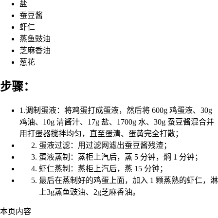
盐
蚕豆酱
虾仁
蒸鱼豉油
芝麻香油
葱花
步骤：
1.调制蛋液：将鸡蛋打成蛋液，然后将 600g 鸡蛋液、30g
鸡油、10g 清酱汁、17g 盐、1700g 水、30g 蚕豆酱混合并
用打蛋器搅拌均匀，直至蛋清、蛋黄完全打散；
蛋液过滤：用过滤网滤出蚕豆酱残渣；
蛋液蒸制：蒸柜上汽后，蒸 5 分钟，焖 1 分钟；
虾仁蒸制：蒸柜上汽后，蒸 15 分钟；
最后在蒸制好的鸡蛋上面，加入 1 颗蒸熟的虾仁，淋
上3g蒸鱼豉油、2g芝麻香油。
本页内容