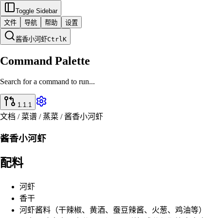
Toggle Sidebar
文件
导航
帮助
设置
酱香小河虾
Ctrl
K
Command Palette
Search for a command to run...
1.1.1
文档 / 菜谱 / 蒸菜 / 酱香小河虾
酱香小河虾
配料
河虾
香干
河虾酱料（干辣椒、黄酒、蚕豆辣酱、火葱、鸡油等）