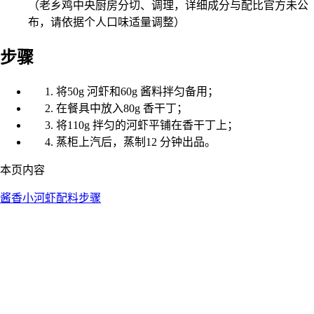
（老乡鸡中央厨房分切、调理，详细成分与配比官方未公
布，请依据个人口味适量调整）
步骤
将50g 河虾和60g 酱料拌匀备用；
在餐具中放入80g 香干丁；
将110g 拌匀的河虾平铺在香干丁上；
蒸柜上汽后，蒸制12 分钟出品。
本页内容
酱香小河虾
配料
步骤