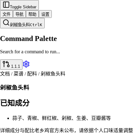
Toggle Sidebar
文件
导航
帮助
设置
剁椒鱼头料
Ctrl
K
Command Palette
Search for a command to run...
1.1.1
文档 / 菜谱 / 配料 / 剁椒鱼头料
剁椒鱼头料
已知成分
蒜子、青椒、鲜红椒、剁椒、生姜、豆瓣酱等
详细成分与配比老乡鸡官方未公布，请依据个人口味适量调整