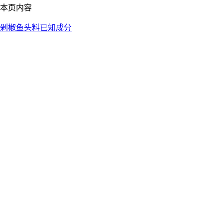
本页内容
剁椒鱼头料
已知成分