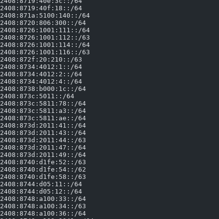
2408:8719:40e:3c::/64
2408:8719:40f:18::/64
2408:871a:5100:140::/64
2408:8720:806:300::/64
2408:8726:1001:111::/64
2408:8726:1001:112::/63
2408:8726:1001:114::/64
2408:8726:1001:116::/63
2408:872f:20:210::/63
2408:8734:4012:1::/64
2408:8734:4012:2::/64
2408:8734:4012:4::/64
2408:8738:b000:1c::/64
2408:873c:5011::/64
2408:873c:5811:78::/64
2408:873c:5811:a3::/64
2408:873c:5811:ae::/64
2408:873d:2011:41::/64
2408:873d:2011:43::/64
2408:873d:2011:44::/63
2408:873d:2011:47::/64
2408:873d:2011:49::/64
2408:8740:d1fe:52::/63
2408:8740:d1fe:54::/62
2408:8740:d1fe:58::/63
2408:8744:d05:11::/64
2408:8744:d05:12::/64
2408:8748:a100:33::/64
2408:8748:a100:34::/63
2408:8748:a100:36::/64