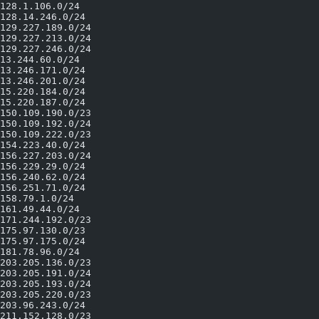
128.1.106.0/24
128.14.246.0/24
129.227.189.0/24
129.227.213.0/24
129.227.246.0/24
13.244.60.0/24
13.246.171.0/24
13.246.201.0/24
15.220.184.0/24
15.220.187.0/24
150.109.190.0/23
150.109.192.0/24
150.109.222.0/23
154.223.40.0/24
156.227.203.0/24
156.229.29.0/24
156.240.62.0/24
156.251.71.0/24
158.79.1.0/24
161.49.44.0/24
171.244.192.0/23
175.97.130.0/23
175.97.175.0/24
181.78.96.0/24
203.205.136.0/23
203.205.191.0/24
203.205.193.0/24
203.205.220.0/23
203.96.243.0/24
211.152.128.0/23