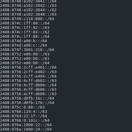
2408:8748:a102:3041::/64
2408:8748:a102:3042::/63
2408:8748:a102:3044::/62
2408:8748:a102:3048::/63
2408:8749:c110:800::/64
2408:874c:1ff:80::/64
2408:874c:1ff:82::/63
2408:874c:1ff:84::/62
2408:874c:1ff:88::/64
2408:874d:a00:b::/64
2408:874d:a00:c::/64
2408:874f:3001:310::/64
2408:8752:e00:80::/63
2408:8752:e00:b0::/61
2408:8752:e00:b8::/64
2408:8756:2cff:e401::/64
2408:8756:2cff:e402::/63
2408:8756:2cff:e404::/64
2408:8756:4cff:d602::/63
2408:8756:4cff:d604::/64
2408:8756:4cff:d606::/63
2408:8756:4cff:d608::/63
2408:8756:d0fb:16c::/64
2408:8756:d0fb:170::/64
2408:875c:0:80::/63
2408:8760:119:4::/63
2408:8764:22:1f::/64
2408:8766:0:101c::/64
2408:876a:1000:22::/64
2408:876a:1000:24::/64