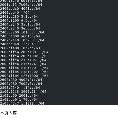
240e:f7:ef00:10::/64
2001:df1:7e00:4::/64
2400:adc0:4041::/64
2400:de40::/64
2403:c280:5:1::/64
2404:3100:d:5::/64
2404:a140:3a:1::/64
2404:a140:3e:6::/64
2405:3200:101:63::/64
2405:4800:a601::/64
2407:2440:10:255::/64
240d:c040:1::/64
2602:fa80:10:2::/63
2602:ffe4:c02:1001::/64
2602:ffe4:c02:100c::/63
2602:ffe4:c12:105::/64
2602:ffe4:c15:124::/64
2602:ffe4:c18:c201::/64
2602:ffe4:c18:c202::/63
2602:ffe4:c27:1000::/64
2604:980:4002:2::/64
2604:980:7002:6::/64
2803:2540:f:14::/64
2a00:12f8:3900:13::/64
2a02:b60:2001::/64
2a02:ce0:1:70::/64
2a05:45c7:1:1018::/64
本页内容