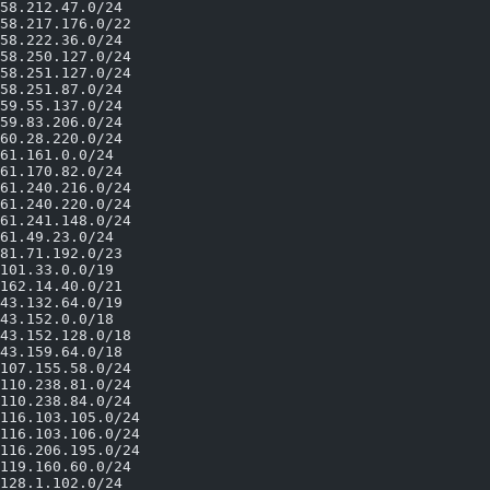
58.212.47.0/24
58.217.176.0/22
58.222.36.0/24
58.250.127.0/24
58.251.127.0/24
58.251.87.0/24
59.55.137.0/24
59.83.206.0/24
60.28.220.0/24
61.161.0.0/24
61.170.82.0/24
61.240.216.0/24
61.240.220.0/24
61.241.148.0/24
61.49.23.0/24
81.71.192.0/23
101.33.0.0/19
162.14.40.0/21
43.132.64.0/19
43.152.0.0/18
43.152.128.0/18
43.159.64.0/18
107.155.58.0/24
110.238.81.0/24
110.238.84.0/24
116.103.105.0/24
116.103.106.0/24
116.206.195.0/24
119.160.60.0/24
128.1.102.0/24