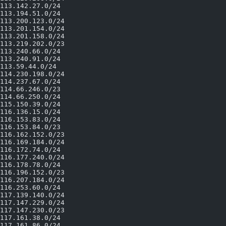
113.142.27.0/24
113.194.51.0/24
113.200.123.0/24
113.201.154.0/24
113.201.158.0/24
113.219.202.0/23
113.240.66.0/24
113.240.91.0/24
113.59.44.0/24
114.230.198.0/24
114.237.67.0/24
114.66.246.0/23
114.66.250.0/24
115.150.39.0/24
116.136.15.0/24
116.153.83.0/24
116.153.84.0/23
116.162.152.0/23
116.169.184.0/24
116.172.74.0/24
116.177.240.0/24
116.178.78.0/24
116.196.152.0/23
116.207.184.0/24
116.253.60.0/24
117.139.140.0/24
117.147.229.0/24
117.147.230.0/23
117.161.38.0/24
117.161.86.0/24