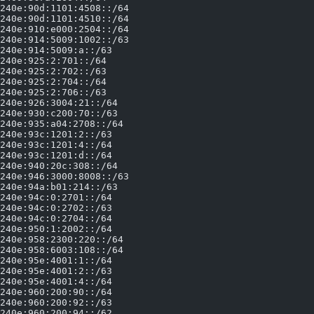
240e:90d:1101:4508::/64
240e:90d:1101:4510::/64
240e:910:e000:2504::/64
240e:914:5009:1002::/63
240e:914:5009:a::/63
240e:925:2:701::/64
240e:925:2:702::/63
240e:925:2:704::/64
240e:925:2:706::/63
240e:926:3004:21::/64
240e:930:c200:70::/63
240e:935:a04:2708::/64
240e:93c:1201:2::/63
240e:93c:1201:4::/64
240e:93c:1201:d::/64
240e:940:20c:308::/64
240e:946:3000:8008::/63
240e:94a:b01:214::/63
240e:94c:0:2701::/64
240e:94c:0:2702::/63
240e:94c:0:2704::/64
240e:950:1:2002::/64
240e:958:2300:220::/64
240e:958:6003:108::/64
240e:95e:4001:1::/64
240e:95e:4001:2::/63
240e:95e:4001:4::/64
240e:960:200:90::/64
240e:960:200:92::/63
240e:960:200:94::/62