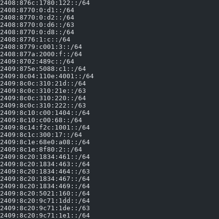
2408:876c:1780:122::/64
2408:8770:0:d1::/64
2408:8770:0:d2::/64
2408:8770:0:d6::/63
2408:8770:0:d8::/64
2408:8776:1:c::/64
2408:8779:c001:3::/64
2408:877a:2000:f::/64
2409:8702:489c::/64
2409:875e:5088:c1::/64
2409:8c04:110e:4001::/64
2409:8c0c:310:21d::/64
2409:8c0c:310:21e::/63
2409:8c0c:310:220::/64
2409:8c0c:310:222::/63
2409:8c10:c00:1404::/64
2409:8c10:c00:68::/64
2409:8c14:f2c:1001::/64
2409:8c1c:300:17::/64
2409:8c1e:68e0:a08::/64
2409:8c1e:8f80:2::/64
2409:8c20:1834:461::/64
2409:8c20:1834:463::/64
2409:8c20:1834:464::/63
2409:8c20:1834:467::/64
2409:8c20:1834:469::/64
2409:8c20:5021:160::/64
2409:8c20:9c71:1dd::/64
2409:8c20:9c71:1de::/63
2409:8c20:9c71:1e1::/64