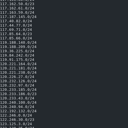
117.162.50.0/23
117.162.61.0/24
117.163.59.0/24
117.187.145.0/24
117.40.82.0/24
117.44.77.0/24
117.69.71.0/24
117.85.64.0/23
117.85.66.0/24
119.188.140.0/24
119.188.209.0/24
119.36.225.0/24
119.84.242.0/24
119.91.175.0/24
120.221.164.0/24
120.221.181.0/24
120.221.238.0/24
120.226.27.0/24
120.232.126.0/24
120.232.97.0/24
120.233.185.0/24
120.233.186.0/23
120.233.43.0/24
120.240.100.0/24
120.240.94.0/24
122.192.132.0/24
122.246.0.0/24
122.246.30.0/23
123.125.3.0/24