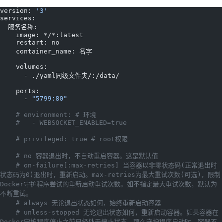
version: 
'3'
services:
  服务名称:
    image: */*:latest
    restart: no
    container_name: 名字
    volumes:
      - ./yaml同级文件夹/:/data/
    ports:
      - 
"5799:80"
    # environment: # 环境
    #   - WEBSOCKET_ENABLED=true
    # privileged: true # root权限
    # no 容器退出时，不自动重启容器。这是默认值
    # on-failure[:max-retries] 当容器以非零状态码(正常退出时
状态码为0)退出时，重新启动。max-retries为最大重试次数(可选)，限制
Docker守护程序尝试的重新启动重试次数。如不指定最大重试次数，默认为
不断重试。
    # always 无论退出状态如何，始终重新启动容器
    # unless-stopped 无论退出状态如何，重新启动容器。如果容器在
Docker守护程序停止之前已经处于停止状态，那么守护程序启动时，容器不