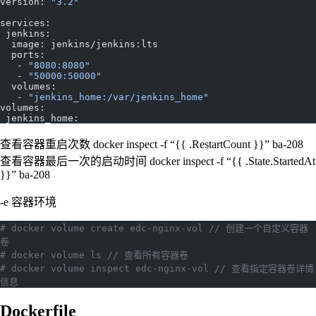
version: 
"3.2"
services:
 jenkins:
  image: jenkins/jenkins:lts
  ports:
   - 
"8080:8080"
   - 
"50000:50000"
  volumes:
   - 
"jenkins_home:/var/jenkins_home"
volumes:
 jenkins_home:
查看容器重启次数 docker inspect -f “{{ .RestartCount }}” ba-208
查看容器最后一次的启动时间 docker inspect -f “{{ .State.StartedAt
}}” ba-208
-e 容器环境
# docker volume create edc-nginx-vol // 创建一个自定义容器
卷
# docker volume ls // 查看所有容器卷
# docker volume inspect edc-nginx-vol // 查看指定容器卷详情
信息
Dockerfile