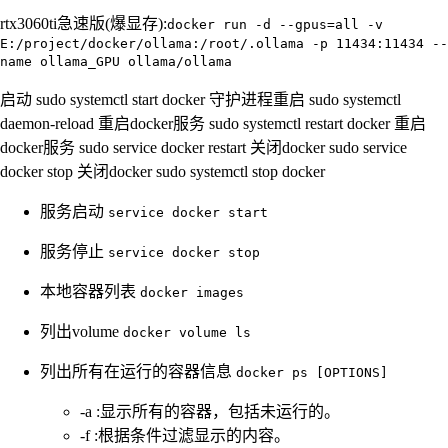
rtx3060ti急速版(爆显存):
docker run -d --gpus=all -v
E:/project/docker/ollama:/root/.ollama -p 11434:11434 --
name ollama_GPU ollama/ollama
启动 sudo systemctl start docker 守护进程重启 sudo systemctl
daemon-reload 重启docker服务 sudo systemctl restart docker 重启
docker服务 sudo service docker restart 关闭docker sudo service
docker stop 关闭docker sudo systemctl stop docker
服务启动
service docker start
服务停止
service docker stop
本地容器列表
docker images
列出volume
docker volume ls
列出所有在运行的容器信息
docker ps [OPTIONS]
-a :显示所有的容器，包括未运行的。
-f :根据条件过滤显示的内容。