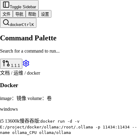
Toggle Sidebar
文件
导航
帮助
设置
docker
Ctrl
K
Command Palette
Search for a command to run...
1.1.1
文档 / 运维 / docker
Docker
image：镜像 volume：卷
windows
i5 13600k慢吞吞版:
docker run -d -v
E:/project/docker/ollama:/root/.ollama -p 11434:11434 --
name ollama_CPU ollama/ollama