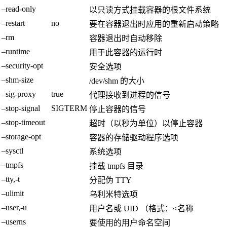
–read-only
以只读方式挂载容器的根文件系统
–restart
no
要在容器退出时应用的重新启动策略
–rm
容器退出时自动移除
–runtime
用于此容器的运行时
–security-opt
安全选项
–shm-size
/dev/shm 的大小
–sig-proxy
true
代理接收到进程的信号
–stop-signal
SIGTERM
停止容器的信号
–stop-timeout
超时（以秒为单位）以停止容器
–storage-opt
容器的存储驱动程序选项
–sysctl
系统选项
–tmpfs
挂载 tmpfs 目录
–tty,-t
分配伪 TTY
–ulimit
乌利米特选项
–user,-u
用户名或 UID （格式：<名称
–userns
要使用的用户命名空间