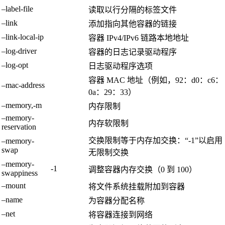
–label-file
读取以行分隔的标签文件
–link
添加指向其他容器的链接
–link-local-ip
容器 IPv4/IPv6 链路本地地址
–log-driver
容器的日志记录驱动程序
–log-opt
日志驱动程序选项
容器 MAC 地址（例如，92：d0：c6：
–mac-address
0a：29：33）
–memory,-m
内存限制
–memory-
内存软限制
reservation
交换限制等于内存加交换：“-1”以启用
–memory-
swap
无限制交换
–memory-
-1
调整容器内存交换（0 到 100）
swappiness
–mount
将文件系统挂载附加到容器
–name
为容器分配名称
–net
将容器连接到网络