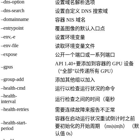
–dns-option
设置域名解析选项
–dns-search
设置自定义 DNS 搜索域
–domainname
容器 NIS 域名
–entrypoint
覆盖图像的默认入口点
–env,-e
设置环境变量
–env-file
读取环境变量文件
–expose
公开一个端口或一系列端口
API 1.40+要添加到容器的 GPU 设备
–gpus
（“全部”以传递所有 GPU）
–group-add
添加其他组以加入
–health-cmd
运行以检查运行状况的命令
–health-
运行检查之间的时间（毫秒
interval
–health-retries
需要连续故障来报告不正常
容器在启动运行状况重试倒计时之前
–health-start-
要初始化的开始周期 （ms|s|m|h） （默
period
认值 0s）