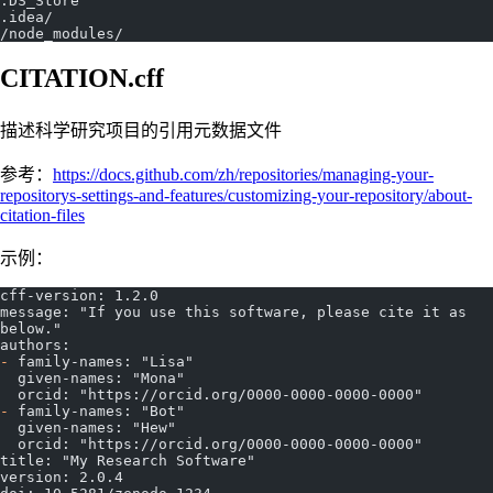
.DS_Store
.idea/
/node_modules/
CITATION.cff
描述科学研究项目的引用元数据文件
参考：
https://docs.github.com/zh/repositories/managing-your-
repositorys-settings-and-features/customizing-your-repository/about-
citation-files
示例：
cff-version: 1.2.0
message: "If you use this software, please cite it as 
below."
authors:
-
 family-names: "Lisa"
  given-names: "Mona"
  orcid: "https://orcid.org/0000-0000-0000-0000"
-
 family-names: "Bot"
  given-names: "Hew"
  orcid: "https://orcid.org/0000-0000-0000-0000"
title: "My Research Software"
version: 2.0.4