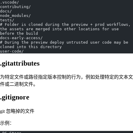
.vscode/
contributing/
docs/
node_modules/
tests/
# Folder is cloned during the preview + prod workflows, 
the assets are merged into other locations for use 
before the build
docs-early-access/
# During the preview deploy untrusted user code may be 
cloned into this directory
user-code/
.gitattributes
为特定文件或路径指定版本控制的行为，例如处理特定的文本文
件或二进制文件。
.gitignore
git 忽略掉的文件
示例：