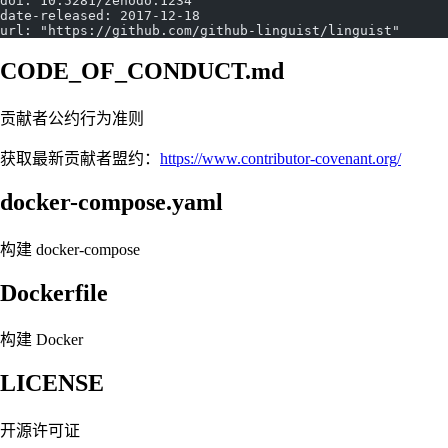
doi: 10.5281/zenodo.1234
date-released: 2017-12-18
url: "https://github.com/github-linguist/linguist"
CODE_OF_CONDUCT.md
贡献者公约行为准则
获取最新贡献者盟约：
https://www.contributor-covenant.org/
docker-compose.yaml
构建 docker-compose
Dockerfile
构建 Docker
LICENSE
开源许可证