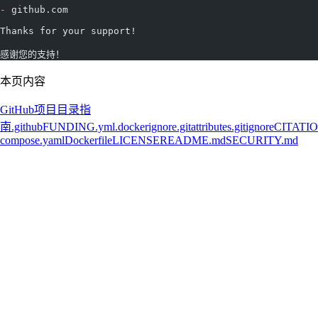
-
 github.com
Thanks for your support!
感谢您的支持！
本页内容
GitHub项目目录指
南
.github
FUNDING.yml
.dockerignore
.gitattributes
.gitignore
CITATIO
compose.yaml
Dockerfile
LICENSE
README.md
SECURITY.md