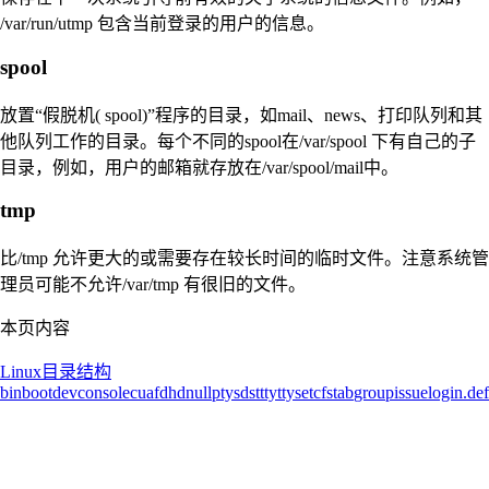
/var/run/utmp 包含当前登录的用户的信息。
spool
放置“假脱机( spool)”程序的目录，如mail、news、打印队列和其
他队列工作的目录。每个不同的spool在/var/spool 下有自己的子
目录，例如，用户的邮箱就存放在/var/spool/mail中。
tmp
比/tmp 允许更大的或需要存在较长时间的临时文件。注意系统管
理员可能不允许/var/tmp 有很旧的文件。
本页内容
Linux目录结构
bin
boot
dev
console
cua
fd
hd
null
pty
sd
st
tty
ttys
etc
fstab
group
issue
login.def