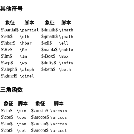
其他符号
象征
脚本
象征
脚本
$\partial$
$\imath$
\partial
\imath
$\eth$
$\jmath$
\eth
\jmath
$\hbar$
$\ell$
\hbar
\ell
$\Re$
$\nabla$
\Re
\nabla
$\Im$
$\Box$
\Im
\Box
$\wp$
$\infty$
\wp
\infty
$\aleph$
$\beth$
\aleph
\beth
$\gimel$
\gimel
三角函数
象征
脚本
象征
脚本
$\sin$
$\arcsin$
\sin
\arcsin
$\cos$
$\arccos$
\cos
\arccos
$\tan$
$\arctan$
\tan
\arctan
$\cot$
$\arccot$
\cot
\arccot