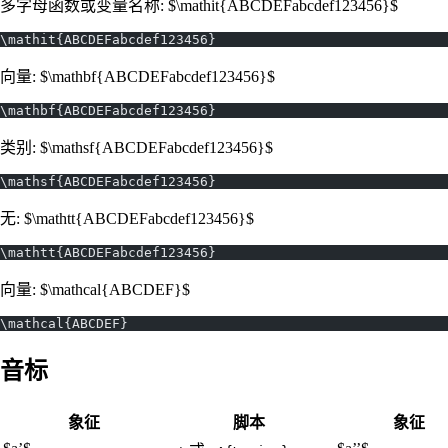
多字母函数或变量名称: $\mathit{ABCDEFabcdef123456}$
\mathit{ABCDEFabcdef123456}
向量: $\mathbf{ABCDEFabcdef123456}$
\mathbf{ABCDEFabcdef123456}
类别: $\mathsf{ABCDEFabcdef123456}$
\mathsf{ABCDEFabcdef123456}
无: $\mathtt{ABCDEFabcdef123456}$
\mathtt{ABCDEFabcdef123456}
向量: $\mathcal{ABCDEF}$
\mathcal{ABCDEF}
音标
象征
脚本
象征