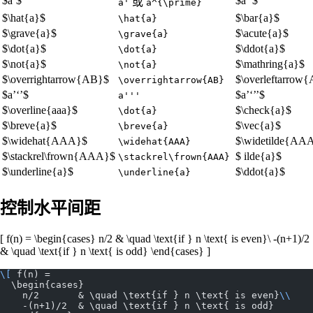
$a’$
$a’’$
或
a'
a^{\prime}
$\hat{a}$
$\bar{a}$
\hat{a}
$\grave{a}$
$\acute{a}$
\grave{a}
$\dot{a}$
$\ddot{a}$
\dot{a}
$\not{a}$
$\mathring{a}$
\not{a}
$\overrightarrow{AB}$
$\overleftarrow
\overrightarrow{AB}
$a’‘’$
$a’‘’’$
a'''
$\overline{aaa}$
$\check{a}$
\dot{a}
$\breve{a}$
$\vec{a}$
\breve{a}
$\widehat{AAA}$
$\widetilde{AA
\widehat{AAA}
$\stackrel\frown{AAA}$
$ ilde{a}$
\stackrel\frown{AAA}
$\underline{a}$
$\ddot{a}$
\underline{a}
控制水平间距
[ f(n) = \begin{cases} n/2 & \quad \text{if } n \text{ is even}\ -(n+1)/2
& \quad \text{if } n \text{ is odd} \end{cases} ]
\[
 f(n) =
  \begin{cases}
    n/2       & \quad \text{if } n \text{ is even}
\\
    -(n+1)/2  & \quad \text{if } n \text{ is odd}