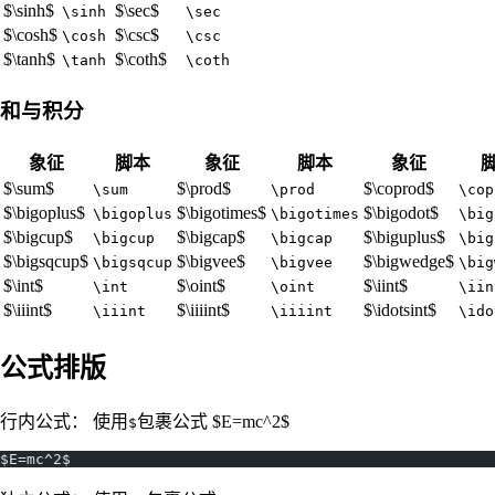
$\sinh$
$\sec$
\sinh
\sec
$\cosh$
$\csc$
\cosh
\csc
$\tanh$
$\coth$
\tanh
\coth
和与积分
象征
脚本
象征
脚本
象征
$\sum$
$\prod$
$\coprod$
\sum
\prod
\cop
$\bigoplus$
$\bigotimes$
$\bigodot$
\bigoplus
\bigotimes
\big
$\bigcup$
$\bigcap$
$\biguplus$
\bigcup
\bigcap
\big
$\bigsqcup$
$\bigvee$
$\bigwedge$
\bigsqcup
\bigvee
\big
$\int$
$\oint$
$\iint$
\int
\oint
\iin
$\iiint$
$\iiiint$
$\idotsint$
\iiint
\iiiint
\ido
公式排版
行内公式： 使用
包裹公式 $E=mc^2$
$
$E=mc^2$