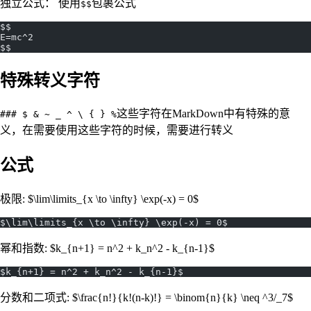
独立公式： 使用
包裹公式
$$
$$
E=mc^2
$$
特殊转义字符
这些字符在MarkDown中有特殊的意
### $ & ~ _ ^ \ { } %
义，在需要使用这些字符的时候，需要进行转义
公式
极限: $\lim\limits_{x \to \infty} \exp(-x) = 0$
$\lim\limits_{x \to \infty} \exp(-x) = 0$
幂和指数: $k_{n+1} = n^2 + k_n^2 - k_{n-1}$
$k_{n+1} = n^2 + k_n^2 - k_{n-1}$
分数和二项式: $\frac{n!}{k!(n-k)!} = \binom{n}{k} \neq ^3/_7$