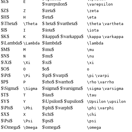
$E$
E
$\varepsilon$
\varepsilon
$Z$
$\zeta$
Z
\zeta
$H$
$\eta$
H
\eta
$\Theta$
$ heta$ $\vartheta$
\Theta
\theta
\vartheta
$I$
$\iota$
I
\iota
$K$
$\kappa$ $\varkappa$
K
\kappa
\varkappa
$\Lambda$
$\lambda$
\Lambda
\lambda
$M$
$\mu$
M
\mu
$N$
$\nu$
N
\nu
$\Xi$
$\xi$
\Xi
\xi
$O$
$o$
O
o
$\Pi$
$\pi$ $\varpi$
\Pi
\pi
\varpi
$P$
$\rho$ $\varrho$
P
\rho
\varrho
$\Sigma$
$\sigma$ $\varsigma$
\Sigma
\sigma
\varsigma
$T$
$\tau$
T
\tau
$Y$
$\Upsilon$ $\upsilon$
Y
\Upsilon
\upsilon
$\Phi$
$\phi$ $\varphi$
\Phi
\phi
\varphi
$X$
$\chi$
X
\chi
$\Psi$
$\psi$
\Psi
\psi
$\Omega$
$\omega$
\Omega
\omega