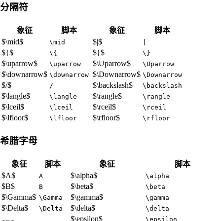
分隔符
象征
脚本
象征
脚本
$\mid$
$|$
\mid
|
${$
$}$
\{
\}
$\uparrow$
$\Uparrow$
\uparrow
\Uparrow
$\downarrow$
$\Downarrow$
\downarrow
\Downarrow
$/$
$\backslash$
/
\backslash
$\langle$
$\rangle$
\langle
\rangle
$\lceil$
$\rceil$
\lceil
\rceil
$\lfloor$
$\rfloor$
\lfloor
\rfloor
希腊字母
象征
脚本
象征
脚本
$A$
$\alpha$
A
\alpha
$B$
$\beta$
B
\beta
$\Gamma$
$\gamma$
\Gamma
\gamma
$\Delta$
$\delta$
\Delta
\delta
$\epsilon$
\epsilon