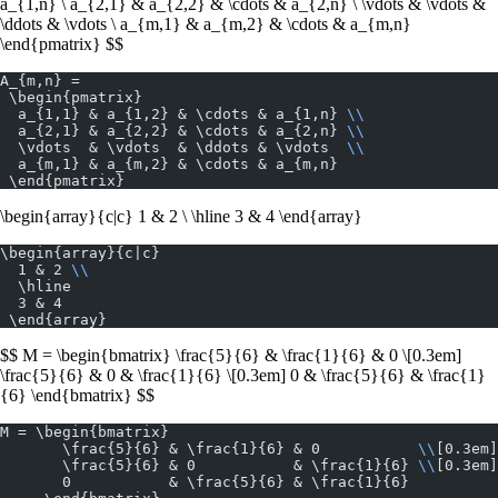
a_{1,n} \ a_{2,1} & a_{2,2} & \cdots & a_{2,n} \ \vdots & \vdots &
\ddots & \vdots \ a_{m,1} & a_{m,2} & \cdots & a_{m,n}
\end{pmatrix} $$
A_{m,n} = 
 \begin{pmatrix}
  a_{1,1} & a_{1,2} & \cdots & a_{1,n} 
\\
  a_{2,1} & a_{2,2} & \cdots & a_{2,n} 
\\
  \vdots  & \vdots  & \ddots & \vdots  
\\
  a_{m,1} & a_{m,2} & \cdots & a_{m,n} 
 \end{pmatrix}
\begin{array}{c|c} 1 & 2 \ \hline 3 & 4 \end{array}
\begin{array}{c|c}
  1 & 2 
\\
  \hline
  3 & 4
 \end{array}
$$ M = \begin{bmatrix} \frac{5}{6} & \frac{1}{6} & 0 \[0.3em]
\frac{5}{6} & 0 & \frac{1}{6} \[0.3em] 0 & \frac{5}{6} & \frac{1}
{6} \end{bmatrix} $$
M = \begin{bmatrix}
       \frac{5}{6} & \frac{1}{6} & 0           
\\
[0.3em]
       \frac{5}{6} & 0           & \frac{1}{6} 
\\
[0.3em]
       0           & \frac{5}{6} & \frac{1}{6}