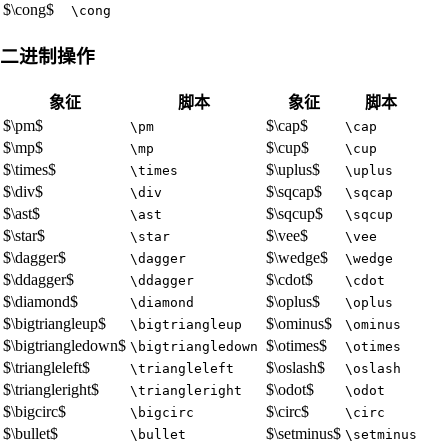
$\cong$
\cong
二进制操作
象征
脚本
象征
脚本
$\pm$
$\cap$
\pm
\cap
$\mp$
$\cup$
\mp
\cup
$\times$
$\uplus$
\times
\uplus
$\div$
$\sqcap$
\div
\sqcap
$\ast$
$\sqcup$
\ast
\sqcup
$\star$
$\vee$
\star
\vee
$\dagger$
$\wedge$
\dagger
\wedge
$\ddagger$
$\cdot$
\ddagger
\cdot
$\diamond$
$\oplus$
\diamond
\oplus
$\bigtriangleup$
$\ominus$
\bigtriangleup
\ominus
$\bigtriangledown$
$\otimes$
\bigtriangledown
\otimes
$\triangleleft$
$\oslash$
\triangleleft
\oslash
$\triangleright$
$\odot$
\triangleright
\odot
$\bigcirc$
$\circ$
\bigcirc
\circ
$\bullet$
$\setminus$
\bullet
\setminus