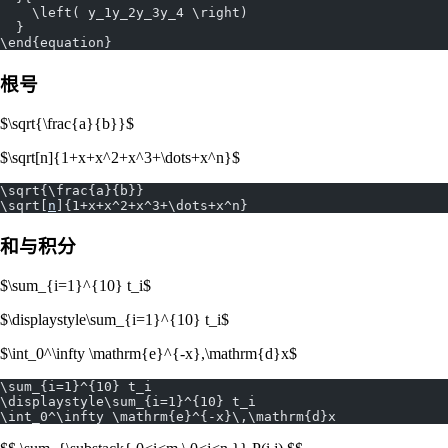
    \left( y_1y_2y_3y_4 \right)
  }
\end{equation}
根号
$\sqrt{\frac{a}{b}}$
$\sqrt[n]{1+x+x^2+x^3+\dots+x^n}$
\sqrt{\frac{a}{b}}
\sqrt[
n
]{1+x+x^2+x^3+\dots+x^n}
和与积分
$\sum_{i=1}^{10} t_i$
$\displaystyle\sum_{i=1}^{10} t_i$
$\int_0^\infty \mathrm{e}^{-x},\mathrm{d}x$
\sum_{i=1}^{10} t_i
\displaystyle\sum_{i=1}^{10} t_i
\int_0^\infty \mathrm{e}^{-x}\,\mathrm{d}x