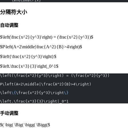
     \end{bmatrix}
分隔符大小
自动调整
$\left(\frac{x^2}{y^3}\right) = (\frac{x^2}{y^3})$
$P\left(A=2\middle|\frac{A^2}{B}>4\right)$
$\left{\frac{x^2}{y^3}\right}$
$\left.\frac{x^3}{3}\right|_0^1$
\left(\frac{x^2}{y^3}\right) = (\frac{x^2}{y^3})
P\left(A=2\middle|\frac{A^2}{B}>4\right)
\left
\{
\frac{x^2}{y^3}\right
\}
\left.\frac{x^3}{3}\right|_0^1
手动调整
$( \big( \Big( \bigg( \Bigg($