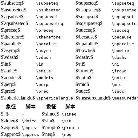
$\subseteq$
$\supseteq$
\subseteq
\supseteq
$\nsubseteq$
$\nsupseteq$
\nsubseteq
\nsupseteq
$\sqsubset$
$\sqsupset$
\sqsubset
\sqsupset
$\sqsubseteq$
$\sqsupseteq$
\sqsubseteq
\sqsupsete
$\preceq$
$\succeq$
\preceq
\succeq
$\therefore$
$\because$
\therefore
\because
$\parallel$
$\nparallel$
\parallel
\nparallel
$\asymp$
$\bowtie$
\asymp
\bowtie
$\vdash$
$\dashv$
\vdash
\dashv
$\in$
$\ni$
\in
\ni
$\smile$
$\frown$
\smile
\frown
$\models$
$\notin$
\models
\notin
$\perp$
$\mid$
\perp
\mid
$\prec$
$\succ$
\prec
\succ
$\sphericalangle$
$\measuredangle$
\sphericalangle
\measureda
象征
脚本
象征
脚本
$=$
$\simeq$
=
\simeq
$\doteq$
$\sim$
\doteq
\sim
$\equiv$
$\propto$
\equiv
\propto
$\approx$
$\neq$
\approx
\neq