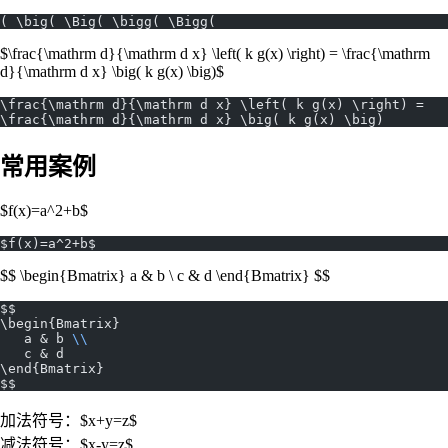
( \big( \Big( \bigg( \Bigg(
$\frac{\mathrm d}{\mathrm d x} \left( k g(x) \right) = \frac{\mathrm
d}{\mathrm d x} \big( k g(x) \big)$
\frac{\mathrm d}{\mathrm d x} \left( k g(x) \right) = 
\frac{\mathrm d}{\mathrm d x} \big( k g(x) \big)
常用案例
$f(x)=a^2+b$
$f(x)=a^2+b$
$$ \begin{Bmatrix} a & b \ c & d \end{Bmatrix} $$
$$
\begin{Bmatrix}
   a & b 
\\
   c & d
\end{Bmatrix}
$$
加法符号：$x+y=z$
减法符号：$x-y=z$