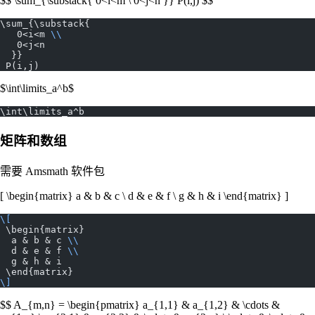
$$ \sum_{\substack{ 0<i<m \ 0<j<n }} P(i,j) $$
\sum_{\substack{
   0<i<m 
\\
   0<j<n
  }} 
 P(i,j)
$\int\limits_a^b$
\int\limits_a^b
矩阵和数组
需要 Amsmath 软件包
[ \begin{matrix} a & b & c \ d & e & f \ g & h & i \end{matrix} ]
\[
 \begin{matrix}
  a & b & c 
\\
  d & e & f 
\\
  g & h & i
 \end{matrix}
\]
$$ A_{m,n} = \begin{pmatrix} a_{1,1} & a_{1,2} & \cdots &