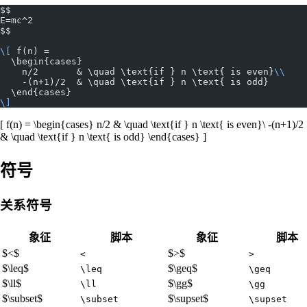
$$
E=mc^2
$$
\[
 f(n) =
  \begin{cases}
    n/2       & \quad \text{if } n \text{ is even}
\\
    -(n+1)/2  & \quad \text{if } n \text{ is odd}
  \end{cases}
\]
[ f(n) = \begin{cases} n/2 & \quad \text{if } n \text{ is even}\ -(n+1)/2
& \quad \text{if } n \text{ is odd} \end{cases} ]
符号
关系符号
象征
脚本
象征
脚本
$<$
$>$
<
>
$\leq$
$\geq$
\leq
\geq
$\ll$
$\gg$
\ll
\gg
$\subset$
$\supset$
\subset
\supset