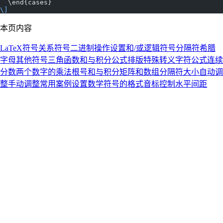
  \end{cases}
\]
本页内容
LaTeX
符号
关系符号
二进制操作
设置和/或逻辑符号
分隔符
希腊
字母
其他符号
三角函数
和与积分
公式排版
特殊转义字符
公式
连续
分数
两个数字的乘法
根号
和与积分
矩阵和数组
分隔符大小
自动调
整
手动调整
常用案例
设置数学符号的格式
音标
控制水平间距