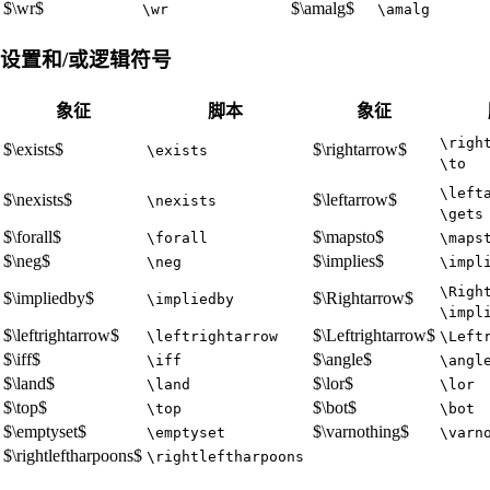
$\wr$
$\amalg$
\wr
\amalg
设置和/或逻辑符号
象征
脚本
象征
\righ
$\exists$
$\rightarrow$
\exists
\to
\left
$\nexists$
$\leftarrow$
\nexists
\gets
$\forall$
$\mapsto$
\forall
\maps
$\neg$
$\implies$
\neg
\impl
\Righ
$\impliedby$
$\Rightarrow$
\impliedby
\impl
$\leftrightarrow$
$\Leftrightarrow$
\leftrightarrow
\Left
$\iff$
$\angle$
\iff
\angl
$\land$
$\lor$
\land
\lor
$\top$
$\bot$
\top
\bot
$\emptyset$
$\varnothing$
\emptyset
\varn
$\rightleftharpoons$
\rightleftharpoons