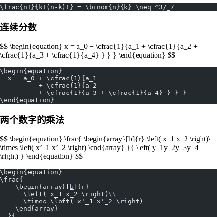
\frac{n!}{k!(n-k)!} = \binom{n}{k} \neq ^3/_7
连续分数
$$ \begin{equation} x = a_0 + \cfrac{1}{a_1 + \cfrac{1}{a_2 +
\cfrac{1}{a_3 + \cfrac{1}{a_4} } } } \end{equation} $$
\begin{equation}
  x = a_0 + \cfrac{1}{a_1 
          + \cfrac{1}{a_2 
          + \cfrac{1}{a_3 + \cfrac{1}{a_4} } } }
\end{equation}
两个数字的乘法
$$ \begin{equation} \frac{ \begin{array}[b]{r} \left( x_1 x_2 \right)\
\times \left( x’_1 x’_2 \right) \end{array} }{ \left( y_1y_2y_3y_4
\right) } \end{equation} $$
\begin{equation}
\frac{
    \begin{array}[
b
]{r}
      \left( x_1 x_2 \right)
\\
      \times \left( x'_1 x'_2 \right)
    \end{array}
  }{