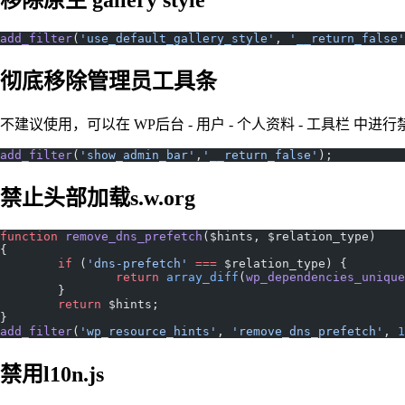
add_filter
(
'use_default_gallery_style'
, 
'__return_false'
彻底移除管理员工具条
不建议使用，可以在 WP后台 - 用户 - 个人资料 - 工具栏 中进
add_filter
(
'show_admin_bar'
,
'__return_false'
);
禁止头部加载s.w.org
function
 remove_dns_prefetch
($hints, $relation_type)
{
	if
 (
'dns-prefetch'
 ===
 $relation_type) {
		return
 array_diff
(
wp_dependencies_unique
	}
	return
 $hints;
}
add_filter
(
'wp_resource_hints'
, 
'remove_dns_prefetch'
, 
1
禁用l10n.js