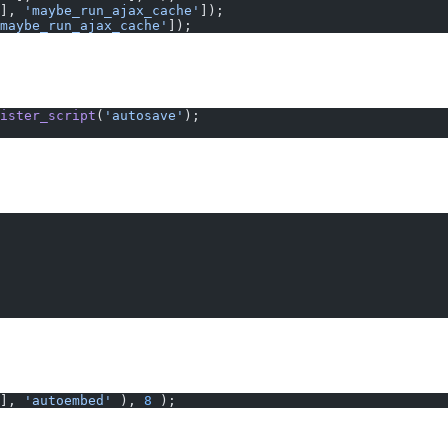
], 
'maybe_run_ajax_cache'
]);
maybe_run_ajax_cache'
]);
ister_script
(
'autosave'
);
], 
'autoembed'
 ), 
8
 );