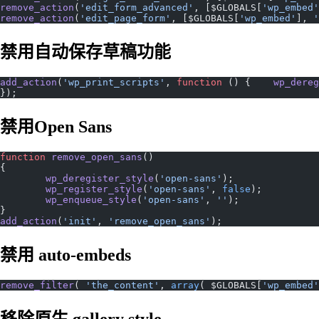
remove_action
(
'edit_form_advanced'
, [$GLOBALS[
'wp_embed'
remove_action
(
'edit_page_form'
, [$GLOBALS[
'wp_embed'
], 
'
禁用自动保存草稿功能
add_action
(
'wp_print_scripts'
, 
function
 () {    
wp_dereg
});
禁用Open Sans
function
 remove_open_sans
()
{
	wp_deregister_style
(
'open-sans'
);
	wp_register_style
(
'open-sans'
, 
false
);
	wp_enqueue_style
(
'open-sans'
, 
''
);
}
add_action
(
'init'
, 
'remove_open_sans'
);
禁用 auto-embeds
remove_filter
( 
'the_content'
, 
array
( $GLOBALS[
'wp_embed'
移除原生 gallery style