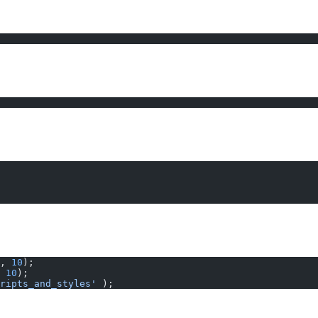
, 
10
);
 
10
);
ripts_and_styles'
 );
s