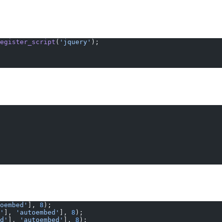
egister_script
(
'jquery'
);
oembed'
], 
8
);
'
], 
'autoembed'
], 
8
);
d'
], 
'autoembed'
], 
8
);