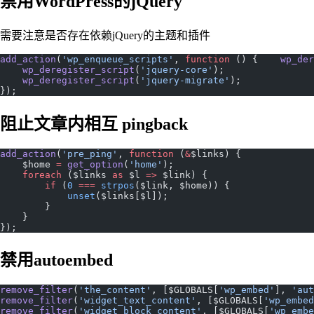
禁用WordPress的jQuery
需要注意是否存在依赖jQuery的主题和插件
add_action
(
'wp_enqueue_scripts'
, 
function
 () {    
wp_der
    wp_deregister_script
(
'jquery-core'
);
    wp_deregister_script
(
'jquery-migrate'
);
});
阻止文章内相互 pingback
add_action
(
'pre_ping'
, 
function
 (
&
$links) {
    $home 
=
 get_option
(
'home'
);
    foreach
 ($links 
as
 $l 
=>
 $link) {
        if
 (
0
 ===
 strpos
($link, $home)) {
            unset
($links[$l]);
        }
    }
});
禁用autoembed
remove_filter
(
'the_content'
, [$GLOBALS[
'wp_embed'
], 
'aut
remove_filter
(
'widget_text_content'
, [$GLOBALS[
'wp_embed
remove_filter
(
'widget_block_content'
, [$GLOBALS[
'wp_embe