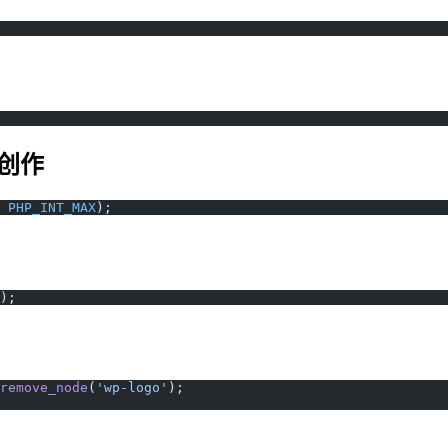
行创作
 
PHP_INT_MAX
);
);
remove_node
(
'wp-logo'
);