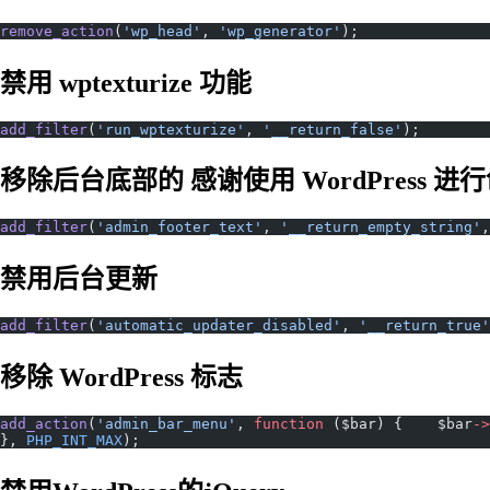
remove_action
(
'wp_head'
, 
'wp_generator'
);
禁用 wptexturize 功能
add_filter
(
'run_wptexturize'
, 
'__return_false'
);
移除后台底部的 感谢使用 WordPress 进
add_filter
(
'admin_footer_text'
, 
'__return_empty_string'
,
禁用后台更新
add_filter
(
'automatic_updater_disabled'
, 
'__return_true'
移除 WordPress 标志
add_action
(
'admin_bar_menu'
, 
function
 ($bar) {    $bar
->
}, 
PHP_INT_MAX
);