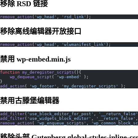
移除 RSD 链接
remove_action
(
'wp_head'
, 
'rsd_link'
);
移除离线编辑器开放接口
remove_action
(
'wp_head'
, 
'wlwmanifest_link'
);
禁用 wp-embed.min.js
function
 my_deregister_scripts
(){
    wp_dequeue_script
( 
'wp-embed'
 );
}
add_action
( 
'wp_footer'
, 
'my_deregister_scripts'
 );
禁用古滕堡编辑器
add_filter
(
'use_block_editor_for_post'
, 
'__return_false'
add_filter
(
'use_widgets_block_editor'
, 
'__return_false'
,
remove_action
( 
'wp_enqueue_scripts'
, 
'wp_common_block_sc
移除头部 Gutenberg global-styles-inline-cs