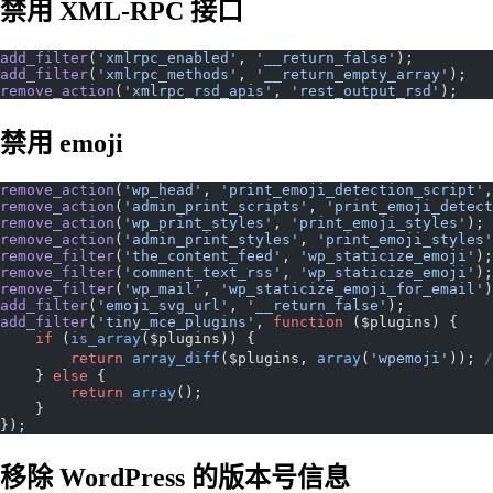
禁用 XML-RPC 接口
add_filter
(
'xmlrpc_enabled'
, 
'__return_false'
);
add_filter
(
'xmlrpc_methods'
, 
'__return_empty_array'
);
remove_action
(
'xmlrpc_rsd_apis'
, 
'rest_output_rsd'
);
禁用 emoji
remove_action
(
'wp_head'
, 
'print_emoji_detection_script'
,
remove_action
(
'admin_print_scripts'
, 
'print_emoji_detect
remove_action
(
'wp_print_styles'
, 
'print_emoji_styles'
);
remove_action
(
'admin_print_styles'
, 
'print_emoji_styles'
remove_filter
(
'the_content_feed'
, 
'wp_staticize_emoji'
);
remove_filter
(
'comment_text_rss'
, 
'wp_staticize_emoji'
);
remove_filter
(
'wp_mail'
, 
'wp_staticize_emoji_for_email'
)
add_filter
(
'emoji_svg_url'
, 
'__return_false'
);
add_filter
(
'tiny_mce_plugins'
, 
function
 ($plugins) {
    if
 (
is_array
($plugins)) {
        return
 array_diff
($plugins, 
array
(
'wpemoji'
)); 
    } 
else
 {
        return
 array
();
    }
});
移除 WordPress 的版本号信息