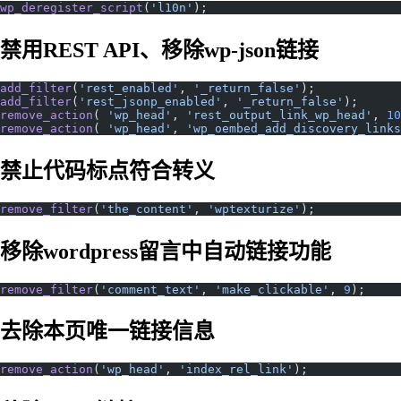
wp_deregister_script
(
'l10n'
);
禁用REST API、移除wp-json链接
add_filter
(
'rest_enabled'
, 
'_return_false'
);
add_filter
(
'rest_jsonp_enabled'
, 
'_return_false'
);
remove_action
( 
'wp_head'
, 
'rest_output_link_wp_head'
, 
10
remove_action
( 
'wp_head'
, 
'wp_oembed_add_discovery_links
禁止代码标点符合转义
remove_filter
(
'the_content'
, 
'wptexturize'
);
移除wordpress留言中自动链接功能
remove_filter
(
'comment_text'
, 
'make_clickable'
, 
9
);
去除本页唯一链接信息
remove_action
(
'wp_head'
, 
'index_rel_link'
);