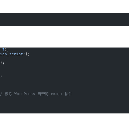
 
7
);
ion_script'
);
);
;
// 移除 WordPress 自带的 emoji 插件