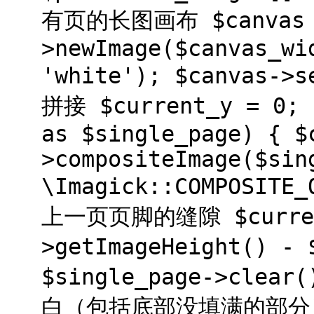
有页的长图画布 $canvas = 
>newImage($canvas_wi
'white'); $canvas->
拼接 $current_y = 0; 
as $single_page) { $
>compositeImage($sin
\Imagick::COMPOSITE
上一页页脚的缝隙 $current
>getImageHeight()
$single_page->cl
白（包括底部没填满的部分） $c