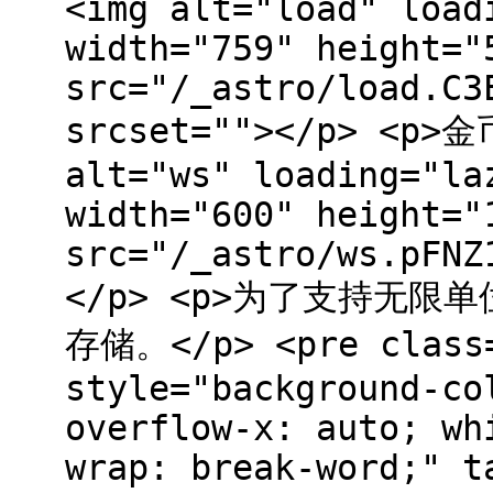
<img alt="load" load
width="759" height="
src="/_astro/load.C3
srcset=""></p> <p>
alt="ws" loading="la
width="600" height="
src="/_astro/ws.pFNZ
</p> <p>为了支持无
存储。</p> <pre class=
style="background-co
overflow-x: auto; wh
wrap: break-word;" t