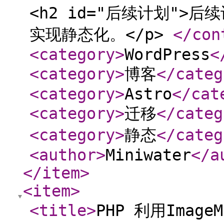
<h2 id="后续计划">后
实现静态化。</p>
</con
<category
>
WordPress
<
<category
>
博客
</categ
<category
>
Astro
</cat
<category
>
迁移
</categ
<category
>
静态
</categ
<author
>
Miniwater
</a
</item
>
<item
>
<title
>
PHP 利用Imag