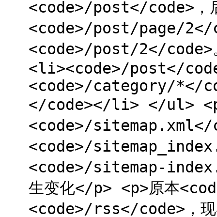
<code>/post</cod
<code>/post/page/2<
<code>/post/2</cod
<li><code>/post</cod
<code>/category/*</c
</code></li> </ul
<code>/sitemap.xml<
<code>/sitemap_inde
<code>/sitemap-inde
生变化</p> <p>原本<code
<code>/rss</code>，现