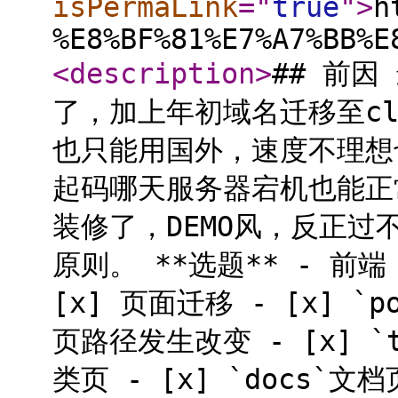
isPermaLink
="
true
"
>
h
%E8%BF%81%E7%A7%BB%E
<description
>
## 前
了，加上年初域名迁移至cl
也只能用国外，速度不理想
起码哪天服务器宕机也能正
装修了，DEMO风，反正过
原则。 **选题** - 前端 A
[x] 页面迁移 - [x] `
页路径发生改变 - [x] `ta
类页 - [x] `docs`文档