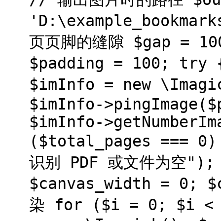
'D:\example_bookma
页页脚的缝隙 $gap = 1
$padding = 100; tr
$imInfo = new \Im
$imInfo->pingImage($
$imInfo->getNumberIm
($total_pages === 0
识别 PDF 或文件为空"); } 
$canvas_width = 0; 
染 for ($i = 0; $i < 