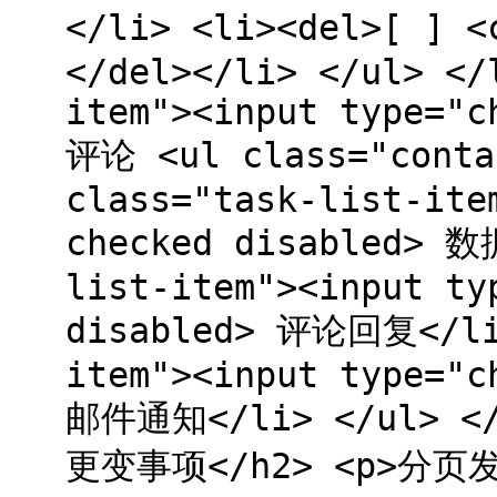
</li> <li><del>[ ] 
</del></li> </ul> </
item"><input type="c
评论 <ul class="conta
class="task-list-ite
checked disabled> 数
list-item"><input ty
disabled> 评论回复</li>
item"><input type="c
邮件通知</li> </ul> </
更变事项</h2> <p>分页