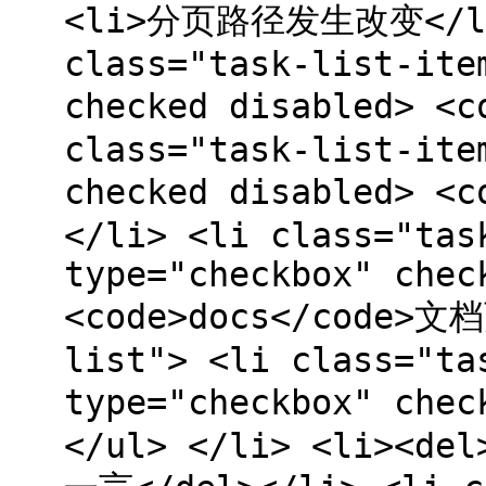
<li>分页路径发生改变</li>
class="task-list-ite
checked disabled> <
class="task-list-ite
checked disabled> <
</li> <li class="tas
type="checkbox" chec
<code>docs</code>文档
list"> <li class="ta
type="checkbox" che
</ul> </li> <li><del