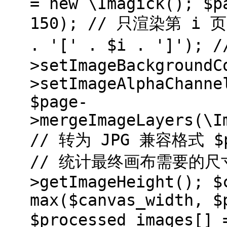
= new \Imagick(); $p
150); // 只渲染第 i 页 
. '[' . $i . ']')
>setImageBackgroundC
>setImageAlphaChanne
$page-
>mergeImageLayers(\I
// 转为 JPG 兼容格式 $pa
// 统计最终画布需要的尺寸 $c
>getImageHeight(); $
max($canvas_width, $
$processed_images[