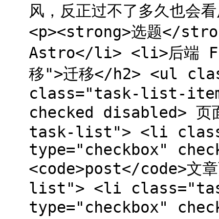
风，反正过不了多久也会看厌
<p><strong>选题</stro
Astro</li> <li>后端 F
移">迁移</h2> <ul clas
class="task-list-ite
checked disabled> 页
task-list"> <li clas
type="checkbox" chec
<code>post</code>文章
list"> <li class="ta
type="checkbox" che