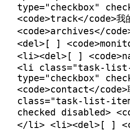
type="checkbox" chec
<code>track</code>我
<code>archives</cod
<del>[ ] <code>moni
<li><del>[ ] <code>
<li class="task-list
type="checkbox" chec
<code>contact</cod
class="task-list-ite
checked disabled> <
</li> <li><del>[ ] 