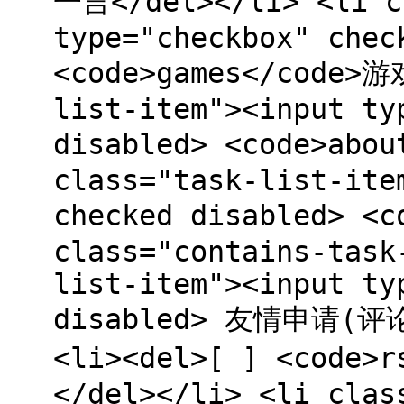
一言</del></li> <li c
type="checkbox" chec
<code>games</code>游
list-item"><input ty
disabled> <code>abo
class="task-list-ite
checked disabled> <
class="contains-task
list-item"><input ty
disabled> 友情申请(评论
<li><del>[ ] <code>
</del></li> <li clas