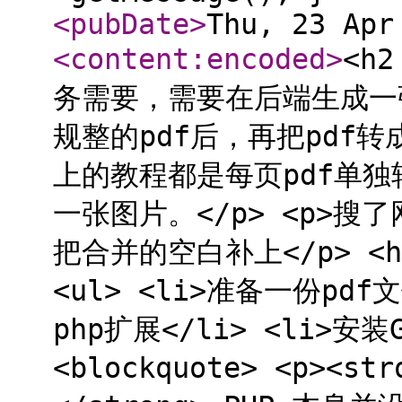
<pubDate
>
Thu, 23 Apr
<content:encoded
>
<h2 id="需求">需求</h2> <p>最近业务需要，需要在后端生成一张图片报告，思来想去，发现先生成规整的pdf后，再把pdf转成图片会轻松不少。</p> <p>目前网上的教程都是每页pdf单独转一张jpg，而需求是所有页面合并成一张图片。</p> <p>搜了网上不少教程，都是一页转一张，这次把合并的空白补上</p> <h2 id="准备工作">准备工作</h2> <ul> <li>准备一份pdf文件</li> <li>安装ImageMagick php扩展</li> <li>安装Ghostscript</li> </ul> <blockquote> <p><strong>为什么要装Ghostscript？</strong> PHP 本身并没有能力阅读 PDF，需借助第三方程序 Ghostscript</p> </blockquote> <blockquote> <p><strong>为什么偏偏Ghostscript，而不是其他第三方工具？</strong> ImageMagick 处理 PDF时，默认设置调用的就是 Ghostscript。同理：</p> <ul> <li>处理 JPG，调用的是 libjpeg。</li> <li>处理 PNG，调用的是 libpng。</li> </ul> </blockquote> <h3 id="ghostscriptlinux版要注意">Ghostscript(linux版要注意)</h3> <p>检查 ImageMagick 的安全策略。找到 <code>/etc/ImageMagick-6/policy.xml</code> 或 <code>/etc/ImageMagick/policy.xml</code> 。</p> <p>确保放开读写权限</p> <pre class="astro-code github-dark" style="background-color:#24292e;color:#e1e4e8; overflow-x: auto; white-space: pre-wrap; word-wrap: break-word;" tabindex="0" data-language="xml"><code><span class="line"><span style="color:#E1E4E8">&lt;</span><span style="color:#85E89D">policy</span><span style="color:#B392F0"> domain</span><span style="color: