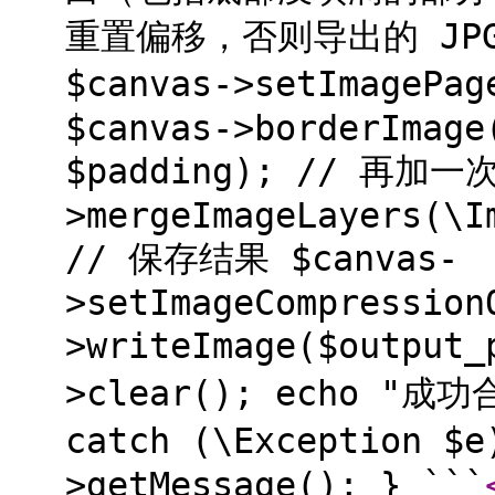
重置偏移，否则导出的 JP
$canvas->setImageP
$canvas->borderImage
$padding); // 再加
>mergeImageLayers(\I
// 保存结果 $canvas-
>setImageCompression
>writeImage($output
>clear(); echo "成功
catch (\Exception $
>getMessage(); } ```