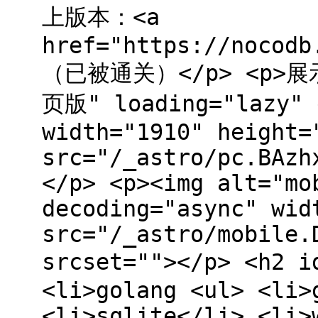
上版本：<a
href="https://nocodb
（已被通关）</p> <p>展示
页版" loading="lazy" 
width="1910" height=
src="/_astro/pc.BAzh
</p> <p><img alt="mo
decoding="async" wid
src="/_astro/mobile.
srcset=""></p> <h2
<li>golang <ul> <li>
<li>sqlite</li> <li>