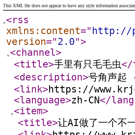
This XML file does not appear to have any style information associat
<rss
xmlns:content
="
http://
version
="
2.0
"
>
<channel
>
<title
>
手里有只毛毛虫
</
<description
>
号角声起 
<link
>
https://www.krj
<language
>
zh-CN
</lang
<item
>
<title
>
让AI做了一个不
<link
>
https://www.kr