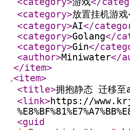
<category
>
游戏
</categ
<category
>
放置挂机游戏
<category
>
AI
</catego
<category
>
Golang
</ca
<category
>
Gin
</categ
<author
>
Miniwater
</a
</item
>
<item
>
<title
>
拥抱静态 迁移至a
<link
>
https://www.kr
%E8%BF%81%E7%A7%BB%E
<guid