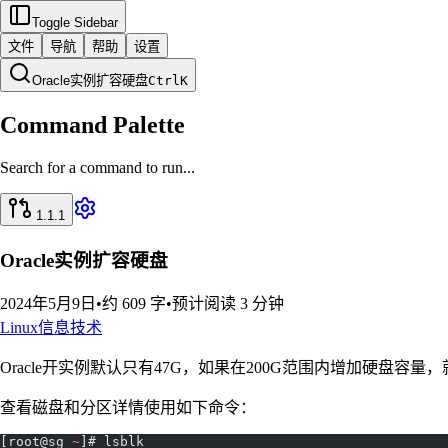
Toggle Sidebar
文件
导航
帮助
设置
Oracle实例扩容硬盘
Ctrl
K
Command Palette
Search for a command to run...
1.1.1
Oracle实例扩容硬盘
2024年5月9日
•
约 609 字
•
预计阅读 3 分钟
Linux
信息技术
Oracle开实例默认只有47G，如果在200G范围内增加硬盘容
查看磁盘和分区详情使用如下命令：
[root@sg 
~
]# lsblk