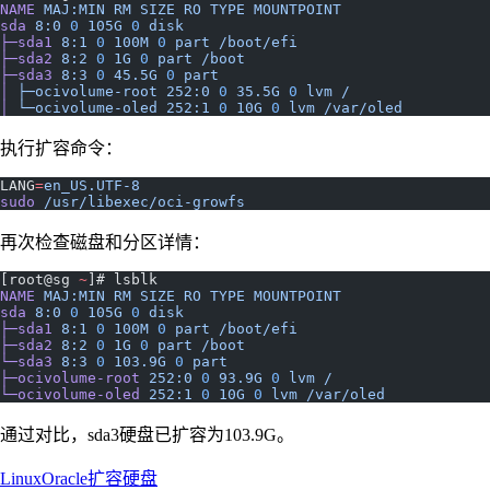
NAME
 MAJ:MIN
 RM
 SIZE
 RO
 TYPE
 MOUNTPOINT
sda
 8:0
 0
 105G
 0
 disk
├─sda1
 8:1
 0
 100M
 0
 part
 /boot/efi
├─sda2
 8:2
 0
 1G
 0
 part
 /boot
├─sda3
 8:3
 0
 45.5G
 0
 part
│
 ├─ocivolume-root
 252:0
 0
 35.5G
 0
 lvm
 /
│
 └─ocivolume-oled
 252:1
 0
 10G
 0
 lvm
 /var/oled
执行扩容命令：
LANG
=
en_US.UTF-8
sudo
 /usr/libexec/oci-growfs
再次检查磁盘和分区详情：
[root@sg 
~
]# lsblk
NAME
 MAJ:MIN
 RM
 SIZE
 RO
 TYPE
 MOUNTPOINT
sda
 8:0
 0
 105G
 0
 disk
├─sda1
 8:1
 0
 100M
 0
 part
 /boot/efi
├─sda2
 8:2
 0
 1G
 0
 part
 /boot
└─sda3
 8:3
 0
 103.9G
 0
 part
├─ocivolume-root
 252:0
 0
 93.9G
 0
 lvm
 /
└─ocivolume-oled
 252:1
 0
 10G
 0
 lvm
 /var/oled
通过对比，sda3硬盘已扩容为103.9G。
Linux
Oracle
扩容硬盘