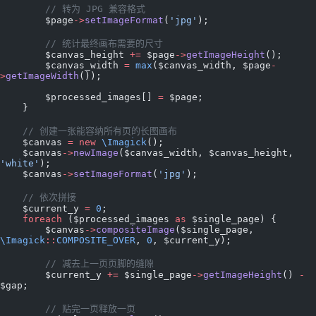
        // 转为 JPG 兼容格式
        $page
->
setImageFormat
(
'jpg'
);
        // 统计最终画布需要的尺寸
        $canvas_height 
+=
 $page
->
getImageHeight
();
        $canvas_width 
=
 max
($canvas_width, $page
-
>
getImageWidth
());
        $processed_images[] 
=
 $page;
    }
    // 创建一张能容纳所有页的长图画布
    $canvas 
=
 new
 \Imagick
();
    $canvas
->
newImage
($canvas_width, $canvas_height, 
'white'
);
    $canvas
->
setImageFormat
(
'jpg'
);
    // 依次拼接
    $current_y 
=
 0
;
    foreach
 ($processed_images 
as
 $single_page) {
        $canvas
->
compositeImage
($single_page, 
\Imagick
::
COMPOSITE_OVER
, 
0
, $current_y);
        // 减去上一页页脚的缝隙
        $current_y 
+=
 $single_page
->
getImageHeight
() 
-
$gap;
        // 贴完一页释放一页