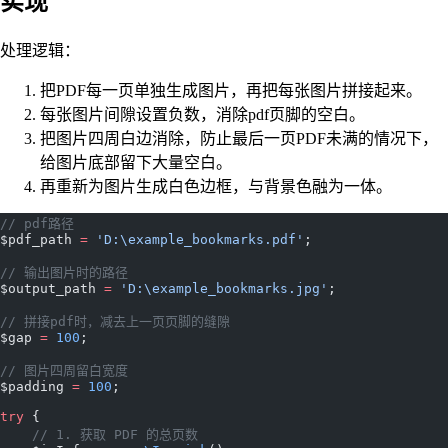
实现
处理逻辑：
把PDF每一页单独生成图片，再把每张图片拼接起来。
每张图片间隙设置负数，消除pdf页脚的空白。
把图片四周白边消除，防止最后一页PDF未满的情况下，
给图片底部留下大量空白。
再重新为图片生成白色边框，与背景色融为一体。
// pdf路径
$pdf_path 
=
 'D:\example_bookmarks.pdf'
;
// 输出图片时的路径
$output_path 
=
 'D:\example_bookmarks.jpg'
;
// 拼接pdf时，减去上一页页脚的缝隙
$gap 
=
 100
;
// 图片四周留白宽度
$padding 
=
 100
;
try
 {
    // 1. 获取 PDF 的总页数