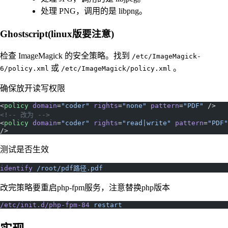
处理 PNG，调用的是 libpng。
Ghostscript(linux版要注意)
检查 ImageMagick 的安全策略。找到
/etc/ImageMagick-
或
。
6/policy.xml
/etc/ImageMagick/policy.xml
确保放开读写权限
<
policy
 domain
=
"coder"
 rights
=
"none"
 pattern
=
"PDF"
 />
<!-- 改为 -->
<
policy
 domain
=
"coder"
 rights
=
"read|write"
 pattern
=
"PDF"
/>
测试是否生效
identify
 /root/pdf路径.pdf
改完策略要重启php-fpm服务，注意替换php版本
/etc/init.d/php-fpm-84
 restart