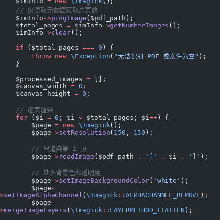
    $imInfo 
=
 new
 \Imagick
();
    // 仅读取元数据获取总页数
    $imInfo
->
pingImage
($pdf_path);
    $total_pages 
=
 $imInfo
->
getNumberImages
();
    $imInfo
->
clear
();
    if
 ($total_pages 
===
 0
) {
        throw
 new
 \Exception
(
"无法识别 PDF 或文件为空"
);
    }
    $processed_images 
=
 [];
    $canvas_width 
=
 0
;
    $canvas_height 
=
 0
;
    // 逐页渲染
    for
 ($i 
=
 0
; $i 
<
 $total_pages; $i
++
) {
        $page 
=
 new
 \Imagick
();
        $page
->
setResolution
(
150
, 
150
);
        // 只渲染第 i 页
        $page
->
readImage
($pdf_path 
.
 '['
 .
 $i 
.
 ']'
);
        // 处理背景色和透明度
        $page
->
setImageBackgroundColor
(
'white'
);
        $page
-
>
setImageAlphaChannel
(
\Imagick
::
ALPHACHANNEL_REMOVE
);
        $page
-
>
mergeImageLayers
(
\Imagick
::
LAYERMETHOD_FLATTEN
);