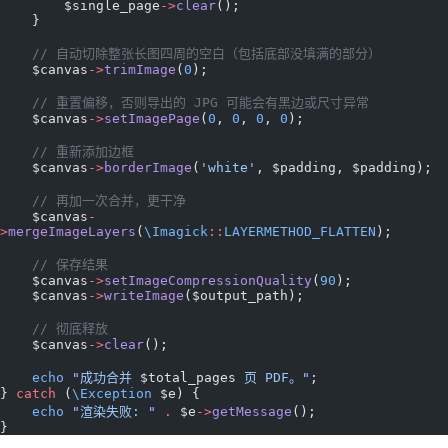
        $single_page
->
clear
();
    }
    // 自动切除整张长图四周的空白（包括底部没填满的部分）
    $canvas
->
trimImage
(
0
);
    // 重置偏移，否则导出的 JPG 可能会有黑边或尺寸异常
    $canvas
->
setImagePage
(
0
, 
0
, 
0
, 
0
);
    // 重新添加边框
    $canvas
->
borderImage
(
'white'
, $padding, $padding);
    // 再加一次合并，更干净
    $canvas
-
>
mergeImageLayers
(
\Imagick
::
LAYERMETHOD_FLATTEN
);
    // 保存结果
    $canvas
->
setImageCompressionQuality
(
90
);
    $canvas
->
writeImage
($output_path);
    // 彻底释放
    $canvas
->
clear
();
    echo
 "成功合并 
$total_pages
 页 PDF。"
;
} 
catch
 (
\Exception
 $e) {
    echo
 "渲染失败: "
 .
 $e
->
getMessage
();
}