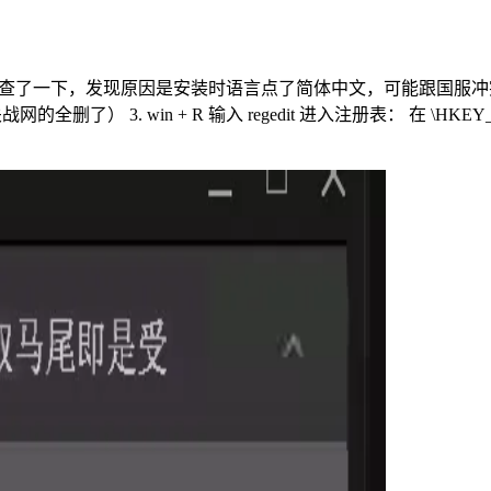
闷 查了一下，发现原因是安装时语言点了简体中文，可能跟国服冲突
有关战网的全删了） 3. win + R 输入 regedit 进入注册表： 在 \HKEY_