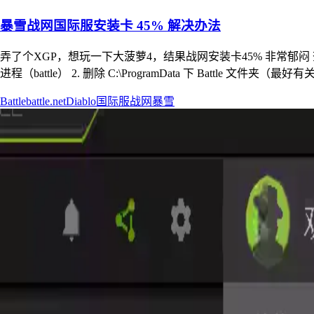
暴雪战网国际服安装卡 45% 解决办法
弄了个XGP，想玩一下大菠萝4，结果战网安装卡45% 非常郁
进程（battle） 2. 删除 C:\ProgramData 下 Battle 文件夹（最好
Battle
battle.net
Diablo
国际服
战网
暴雪