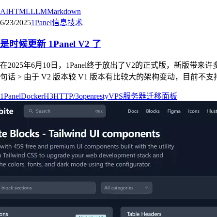
AI
HTML
LLM
Markdown
6/23/2025
1Panel
信息技术
是时候更新 1Panel V2 了
在2025年6月10日，1Panel终于放出了V2的正式版，新
句话 > 由于 V2 版本较 V1 版本有比较大的架构变动，目前不支持从 V
1Panel
Docker
H3
HTTP/3
openresty
VPS
服务器
迁移
面板