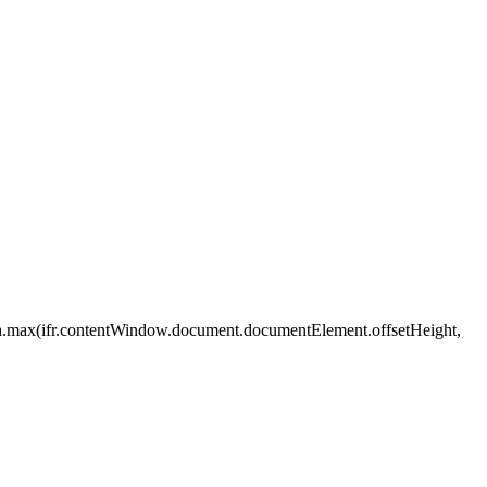
h.max(ifr.contentWindow.document.documentElement.offsetHeight,