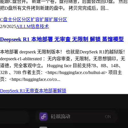
能跟C盘合并。 新建一个卷，盘符随意，后面会改回D盘。 然后
把D盘所有文件拷到新建的盘中。 拷贝完完成后，回...
C盘
主分区
分区
扩容
扩展
扩展分区
2/9/2025
AI
LLM
信息技术
Deepseek R1 本地部署 无审查 无限制 解锁 蒸馏模型
本地部署 deepseek 无限制版本！ 也就是DeepSeek R1的越狱版！
deepseek-r1-abliterated ：无内容审查，无限制，无思想钢印，无
道德，完全客观中立。 Hugging face 目前支持7B、8B、14B、
32B 、70B 作者主页：<https://huggingface.co/huihui-ai> 项目主
页：<https://huggingface.co/co...
DeepSeek R1
无审查
本地部署
解锁