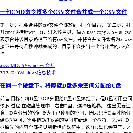
一句CMD命令将多个CSV文件合并成一个CSV文件
第一步：把要合并的csv文件全部放到同一个目录； 第二步：打
开cmd(快捷键win+R)，进入该目录，输入 bash copy .CSV all.csv
表示合并该目录路径下所有csv文件，并将合并文件命名为all.csv
接下来等待几秒钟就完成的，目录下会多出一个合并后的csv文
件
.csv
CMD
CSV
windows
合并
2/12/2025
Windows
信息技术
在同一个硬盘下，将隔壁D盘多余空间分配给C盘
前言 目标：将D盘15GB分配给C盘 C盘爆红了，但D盘可用空间
较多 过程 在磁盘管理中，右击D盘，选择压缩卷。 这里需要注
意，D盘分出的空间要大于已使用的空间，因为只有D盘才能分
给C盘空间，需要把D盘多余的空间重新建一个盘符，之后把D
盘原先的内容全部拷贝到新建的盘符中，这样D盘已经空了，才