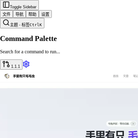
Toggle Sidebar
文件
导航
帮助
设置
主题 - 标签
Ctrl
K
Command Palette
Search for a command to run...
1.1.1