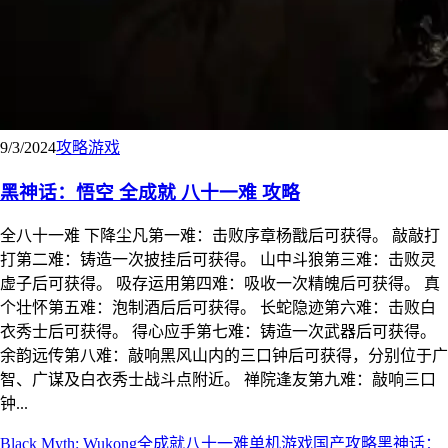
9/3/2024
攻略
游戏
黑神话：悟空 全成就 八十一难 攻略
全八十一难 下降尘凡第一难：击败序章杨戬后可获得。 敲敲打
打第二难：铸造一次披挂后可获得。 山中斗狼第三难：击败灵
虚子后可获得。 吸存运用第四难：吸收一次精魄后可获得。 真
个壮怀第五难：泡制酒后后可获得。 长蛇隐迹第六难：击败白
衣秀士后可获得。 得心应手第七难：铸造一次武器后可获得。
余韵远传第八难：敲响黑风山内的三口钟后可获得，分别位于广
智、广谋及白衣秀士战斗点附近。 禅院逢友第九难：敲响三口
钟...
Black Myth: Wukong
全成就
八十一难
单机游戏
国产
攻略
黑神话：