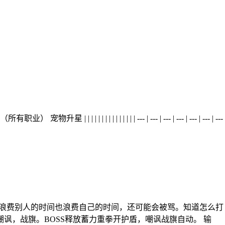
| | | | --- | --- | --- | --- | --- | --- | ---
本，浪费别人的时间也浪费自己的时间，还可能会被骂。知道怎么打
嘲讽，战旗。BOSS释放蓄力重拳开护盾，嘲讽战旗自动。 输