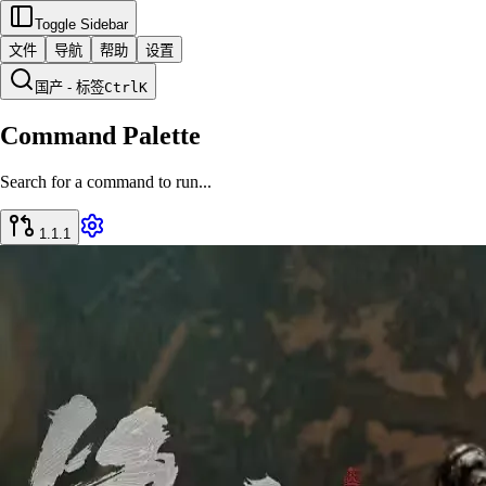
Toggle Sidebar
文件
导航
帮助
设置
国产 - 标签
Ctrl
K
Command Palette
Search for a command to run...
1.1.1