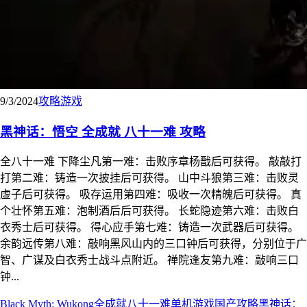
9/3/2024
攻略
游戏
黑神话：悟空 全成就 八十一难 攻略
全八十一难 下降尘凡第一难：击败序章杨戬后可获得。 敲敲打
打第二难：铸造一次披挂后可获得。 山中斗狼第三难：击败灵
虚子后可获得。 吸存运用第四难：吸收一次精魄后可获得。 真
个壮怀第五难：泡制酒后后可获得。 长蛇隐迹第六难：击败白
衣秀士后可获得。 得心应手第七难：铸造一次武器后可获得。
余韵远传第八难：敲响黑风山内的三口钟后可获得，分别位于广
智、广谋及白衣秀士战斗点附近。 禅院逢友第九难：敲响三口
钟...
Black Myth: Wukong
全成就
八十一难
单机游戏
国产
攻略
黑神话：