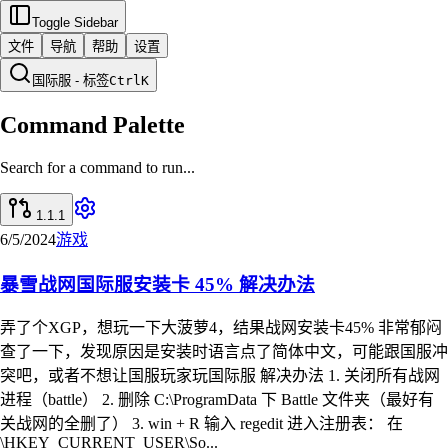
Toggle Sidebar
文件
导航
帮助
设置
国际服 - 标签
Ctrl
K
Command Palette
Search for a command to run...
1.1.1
6/5/2024
游戏
暴雪战网国际服安装卡 45% 解决办法
弄了个XGP，想玩一下大菠萝4，结果战网安装卡45% 非常郁闷
查了一下，发现原因是安装时语言点了简体中文，可能跟国服冲
突吧，或者不想让国服玩家玩国际服 解决办法 1. 关闭所有战网
进程（battle） 2. 删除 C:\ProgramData 下 Battle 文件夹（最好有
关战网的全删了） 3. win + R 输入 regedit 进入注册表： 在
\HKEY_CURRENT_USER\So...